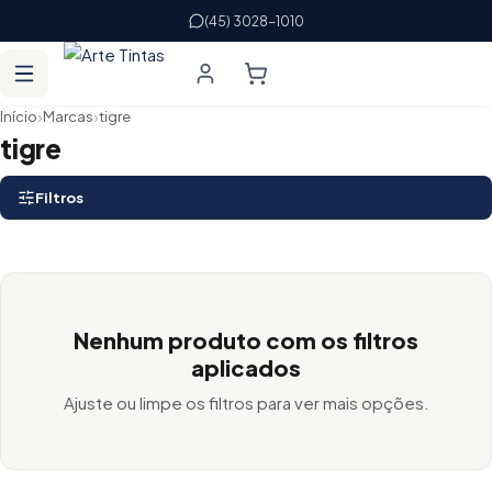
(45) 3028-1010
›
›
Início
Marcas
tigre
tigre
Filtros
Nenhum produto com os filtros
aplicados
Ajuste ou limpe os filtros para ver mais opções.