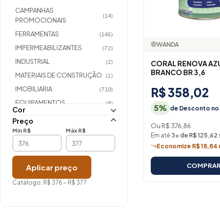
CAMPANHAS
(14)
PROMOCIONAIS
FERRAMENTAS
(145)
WANDA
IMPERMEABILIZANTES
(72)
INDUSTRIAL
(2)
CORAL RENOVA AZ
BRANCO BR 3,6
MATERIAIS DE CONSTRUÇÃO
(1)
IMOBILIARIA
R$ 358,02
(710)
EQUIPAMENTOS
(9)
5%
de Desconto no 
Cor
COMPLEMENTOS
(336)
Preço
Ou R$ 376,86
COMPLEMENTOS
Mín R$
Máx R$
Em até
3× de R$ 125,62
(7)
IMOBILIARIO/MASSAS
Economize R$ 18,84 
COMPLEMENTOS
(44)
IMOBILIARIO/TEXTURAS
COMPRA
Aplicar preço
IMOBILIARIO/MADEIRA
(59)
Catálogo: R$ 376 – R$ 377
MATERIAIS ELETRICOS
(0)
COMPLEMENTO
(6)
IMOBILIARIO/METAIS