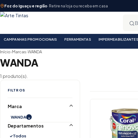
Foz do Iguaçu e região
· Retire na loja ou receba em casa
CAMPANHAS PROMOCIONAIS
FERRAMENTAS
IMPERMEABILIZANTE
›
›
Início
Marcas
WANDA
WANDA
1 produto(s).
FILTROS
Lista de prod
Marca
×
WANDA
Departamentos
Todos