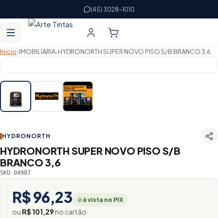
(45) 3028-1010
›
›
Início
IMOBILIARIA
HYDRONORTH SUPER NOVO PISO S/B BRANCO 3,6
HYDRONORTH
HYDRONORTH SUPER NOVO PISO S/B
BRANCO 3,6
SKU 04987
R$ 96,23
à vista no PIX
ou
R$ 101,29
no cartão