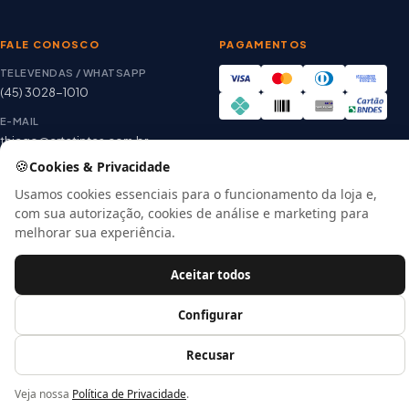
FALE CONOSCO
PAGAMENTOS
TELEVENDAS / WHATSAPP
(45) 3028-1010
E-MAIL
thiago@artetintas.com.br
🍪
Cookies & Privacidade
Site verificado
HORÁRIO
Google Safe Browsing
Seg. a Sex. 8h às 18h
Usamos cookies essenciais para o funcionamento da loja e,
Sábado 8h às 12h
com sua autorização, cookies de análise e marketing para
melhorar sua experiência.
Aceitar todos
© 2026 Arte Tintas · CNPJ 00.057.118/0001-56
E-commerce por
Configurar
Recusar
Veja nossa
Política de Privacidade
.