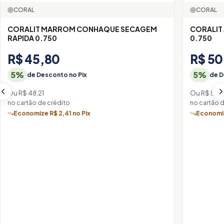
CORAL
CORAL
CORALIT MARROM CONHAQUE SECAGEM
CORALIT
RAPIDA 0.750
0.750
R$ 45,80
R$ 50
5%
5%
de Desconto no Pix
de D
Ou R$ 48,21
Ou R$ 53,
no cartão de crédito
no cartão 
Economize R$ 2,41 no Pix
Economiz