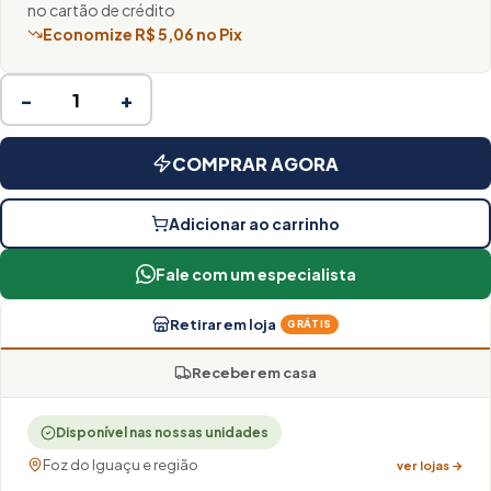
no cartão de crédito
Economize R$ 5,06 no Pix
−
+
COMPRAR AGORA
Adicionar ao carrinho
Fale com um especialista
Retirar em loja
GRÁTIS
Receber em casa
Disponível nas nossas unidades
Foz do Iguaçu e região
ver lojas →