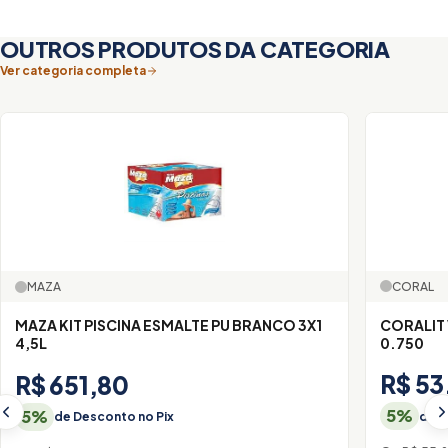
OUTROS PRODUTOS DA CATEGORIA
Ver categoria completa
CORAL
MAZA
CORALIT
MAZA KIT PISCINA ESMALTE PU BRANCO 3X1
0.750
4,5L
R$ 53
R$ 651,80
5%
5%
de D
de Desconto no Pix