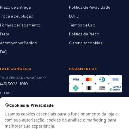
Prazo de Entrega
Política de Privacidade
Troca e Devolução
LGPD
Formas de Pagamento
Termos de Uso
Frete
Política de Preço
Acompanhar Pedido
Gerenciar cookies
FAQ
FALE CONOSCO
PAGAMENTOS
TELEVENDAS / WHATSAPP
(45) 3028-1010
E-MAIL
thiago@artetintas.com.br
🍪
Cookies & Privacidade
Site verificado
HORÁRIO
Google Safe Browsing
Usamos cookies essenciais para o funcionamento da loja e,
Seg. a Sex. 8h às 18h
com sua autorização, cookies de análise e marketing para
Sábado 8h às 12h
melhorar sua experiência.