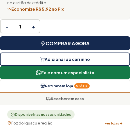
no cartão de crédito
Economize R$ 5,92 no Pix
−
+
COMPRAR AGORA
Adicionar ao carrinho
Fale com um especialista
Retirar em loja
GRÁTIS
Receber em casa
Disponível nas nossas unidades
Foz do Iguaçu e região
ver lojas →