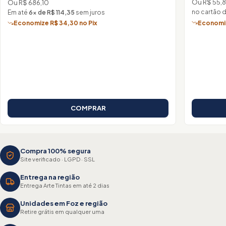
Ou R$ 55,
Ou R$ 686,10
no cartão 
Em até
6× de R$ 114,35
sem juros
Economiz
Economize R$ 34,30 no Pix
COMPRAR
Compra 100% segura
Site verificado · LGPD · SSL
Entrega na região
Entrega Arte Tintas em até 2 dias
Unidades em Foz e região
Retire grátis em qualquer uma