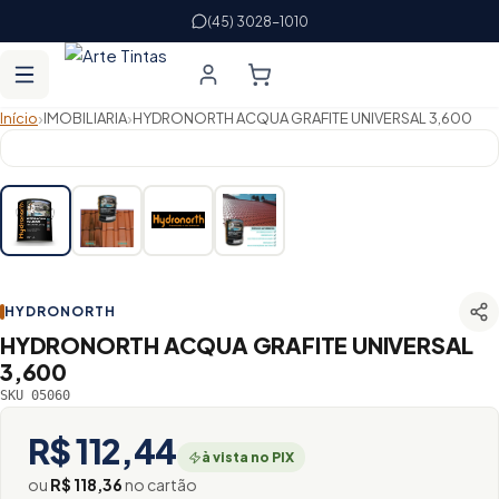
(45) 3028-1010
›
›
Início
IMOBILIARIA
HYDRONORTH ACQUA GRAFITE UNIVERSAL 3,600
HYDRONORTH
HYDRONORTH ACQUA GRAFITE UNIVERSAL
3,600
SKU 05060
R$ 112,44
à vista no PIX
ou
R$ 118,36
no cartão