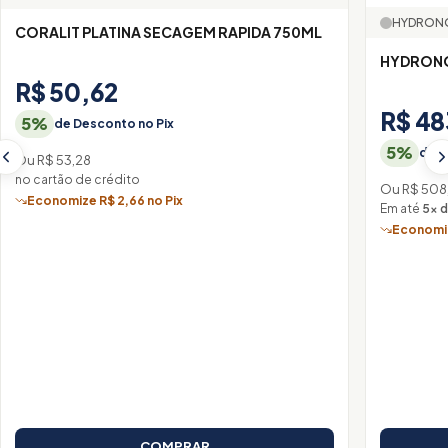
HYDRON
CORALIT PLATINA SECAGEM RAPIDA 750ML
HYDRONO
R$ 50,62
R$ 48
5%
de Desconto no Pix
5%
de D
Ou R$ 53,28
no cartão de crédito
Ou R$ 508
Economize R$ 2,66 no Pix
Em até
5× d
Economiz
COMPRAR