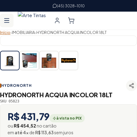
(45) 3028-1010
›
›
Início
IMOBILIARIA
HYDRONORTH ACQUA INCOLOR 18LT
HYDRONORTH
HYDRONORTH ACQUA INCOLOR 18LT
SKU 05823
R$ 431,79
à vista no PIX
ou
R$ 454,52
no cartão
em
até 4×
de
R$ 113,63
sem juros