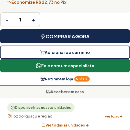
Economize R$ 22,73 no Pix
−
+
COMPRAR AGORA
Adicionar ao carrinho
Fale com um especialista
Retirar em loja
GRÁTIS
Receber em casa
Disponível nas nossas unidades
Foz do Iguaçu e região
ver lojas →
Ver todas as unidades →