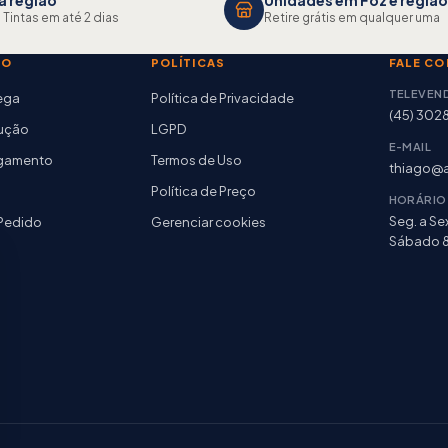
a região
Unidades em Foz e região
 Tintas em até 2 dias
Retire grátis em qualquer uma
TO
POLÍTICAS
FALE C
TELEVEN
rega
Política de Privacidade
(45) 302
lução
LGPD
E-MAIL
agamento
Termos de Uso
thiago@a
Política de Preço
HORÁRIO
Seg. a Sex
Pedido
Gerenciar cookies
Sábado 8