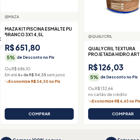
MAZA
MAZA KIT PISCINA ESMALTE PU
BRANCO 3X1 4,5L
QUALYCRIL
R$ 651,80
QUALYCRIL TEXTURA
PROJETADA HIDRO ART
5%
de Desconto no Pix
R$ 126,03
Ou R$ 686,10
Em até
6× de R$ 114,35
sem juros
5%
de Desconto no Pix
Economize R$ 34,30 no Pix
Ou R$ 132,66
no cartão de crédito
Economize R$ 6,63 no Pi
COMPRAR
COMPRAR