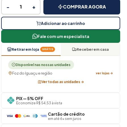
−
+
COMPRAR AGORA
Adicionar ao carrinho
Fale com um especialista
Retirar em loja
Receber em casa
GRÁTIS
Disponível nas nossas unidades
Foz do Iguaçu e região
ver lojas →
Ver todas as unidades →
PIX — 5% OFF
Economize R$ 54,53 à vista
Cartão de crédito
em até 6× sem juros