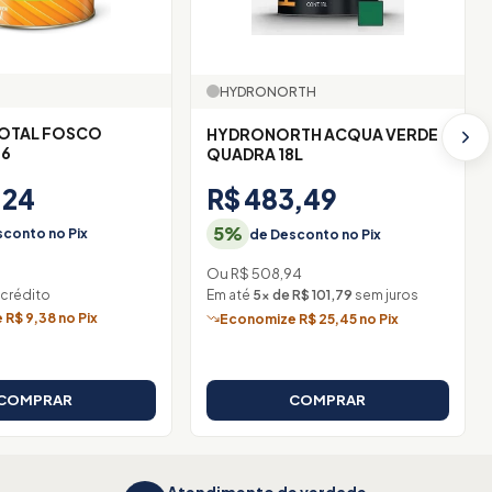
HYDRONORTH
TOTAL FOSCO
HYDRONORTH ACQUA VERDE
,6
QUADRA 18L
,24
R$ 483,49
5%
conto no Pix
de Desconto no Pix
Ou R$ 508,94
 crédito
Em até
5× de R$ 101,79
sem juros
R$ 9,38 no Pix
Economize R$ 25,45 no Pix
COMPRAR
COMPRAR