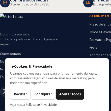
Compra 100% segura
Entrega n
Site verificado · LGPD · SSL
Entrega Arte
ATENDIMEN
Prazo de Ent
Troca e Devo
Colorindo sua vida.
Tudo para pintura em Foz do Iguaçu e
Formas de P
região.
Frete
Quem somos
Acompanhar 
Nossas lojas
FAQ
🍪
Cookies & Privacidade
Nossa equipe
Usamos cookies essenciais para o funcionamento da loja e,
Fale conosco
com sua autorização, cookies de análise e marketing para
melhorar sua experiência.
Recusar
Configurar
Aceitar todos
Veja nossa
Política de Privacidade
.