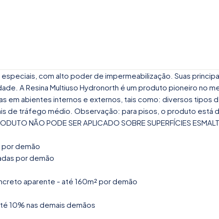
as especiais, com alto poder de impermeabilização. Suas princip
ilidade. A Resina Multiuso Hydronorth é um produto pioneiro no 
abientes internos e externos, tais como: diversos tipos de te
is de tráfego médio. Observação: para pisos, o produto está di
STE PRODUTO NÃO PODE SER APLICADO SOBRE SUPERFÍCIES ESM
as por demão
ntadas por demão
concreto aparente - até 160m² por demão
 até 10% nas demais demãos