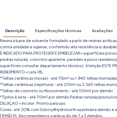
Descrição
Especificações técnicas
Avaliações
Resina à base de solvente formulado a partir de resinas acrílic
contra umidade e sujeiras, conferindo alta resistência e durab
É INDICADO PARA PROTEGER E EMBELEZAR= superfícies porosas em 
pedras naturais, concreto aparente, paredes e pisos residencia
superfícies consultar departamento técnico). Atenção E
RENDIMENTO = Lata 18L:
*Telhas cerâmicas (novas) - até 115m² ou 1.840 telhas montad
*Telhas cerâmicas (repintura) - até 210m² ou 3.360 telhas mo
*Telhas de concreto ou fibrocimento - até 100m² por demão
*Tijolos à vista - até 110m² por demão Pedras naturais/pisos/
DILUIÇAO = Incolor: Pronto para uso
Cores: até 20% com SolvcryllHydronorth na primeira demão e
DEMÃOS: Recomendamos a aplicação de 2 a 3 demãos.