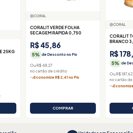
CORAL
CORAL
CORALIT VERDE FOLHA
SECAGEM RAPIDA 0,750
CORALIT 
BRANCO 3
R$ 45,86
E 25KG
R$ 178
5%
de Desconto no Pix
5%
de Des
Ou R$ 48,27
no cartão de crédito
Ou R$ 187,62
Economize R$ 2,41 no Pix
no cartão de
Economize 
x
COMPRAR