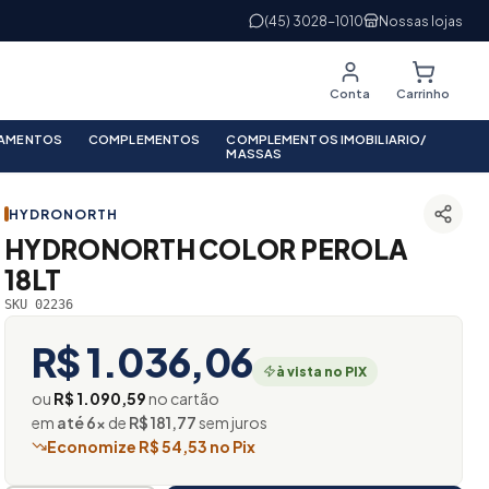
(45) 3028-1010
Nossas lojas
Conta
Carrinho
PAMENTOS
COMPLEMENTOS
COMPLEMENTOS IMOBILIARIO/
MASSAS
HYDRONORTH
HYDRONORTH COLOR PEROLA
18LT
SKU 02236
R$ 1.036,06
à vista no PIX
ou
R$ 1.090,59
no cartão
em
até 6×
de
R$ 181,77
sem juros
Economize R$ 54,53 no Pix