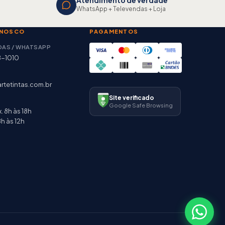
Atendimento de verdade
WhatsApp + Televendas + Loja
ONOSCO
PAGAMENTOS
DAS / WHATSAPP
8-1010
rtetintas.com.br
Site verificado
Google Safe Browsing
. 8h às 18h
h às 12h