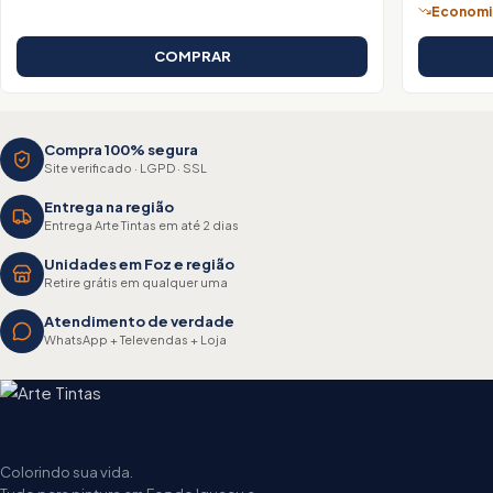
Economiz
COMPRAR
Compra 100% segura
Site verificado · LGPD · SSL
Entrega na região
Entrega Arte Tintas em até 2 dias
Unidades em Foz e região
Retire grátis em qualquer uma
Atendimento de verdade
WhatsApp + Televendas + Loja
Colorindo sua vida.