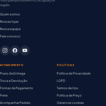
Tudo para pintura em Foz do Iguaçu e
região.
Quem somos
Nossas lojas
Nossa equipe
Fale conosco
ATENDIMENTO
POLÍTICAS
Prazo de Entrega
Política de Privacidade
Troca e Devolução
LGPD
Formas de Pagamento
Termos de Uso
Frete
Política de Preço
Acompanhar Pedido
Gerenciar cookies