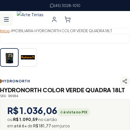
(45) 3028-1010
›
›
Início
IMOBILIARIA
HYDRONORTH COLOR VERDE QUADRA 18LT
HYDRONORTH
HYDRONORTH COLOR VERDE QUADRA 18LT
SKU 06984
R$ 1.036,06
à vista no PIX
ou
R$ 1.090,59
no cartão
em
até 6×
de
R$ 181,77
sem juros