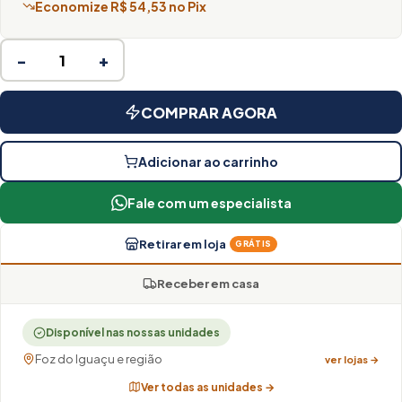
Economize R$ 54,53 no Pix
−
+
COMPRAR AGORA
Adicionar ao carrinho
Fale com um especialista
Retirar em loja
GRÁTIS
Receber em casa
Disponível nas nossas unidades
Foz do Iguaçu e região
ver lojas →
Ver todas as unidades →