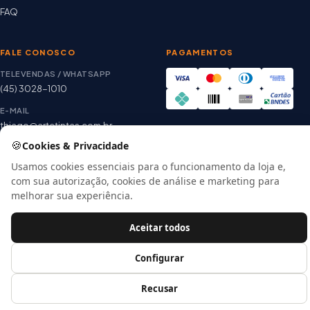
FAQ
FALE CONOSCO
PAGAMENTOS
TELEVENDAS / WHATSAPP
(45) 3028-1010
E-MAIL
thiago@artetintas.com.br
🍪
Site verificado
Cookies & Privacidade
HORÁRIO
Google Safe Browsing
Seg. a Sex. 8h às 18h
Usamos cookies essenciais para o funcionamento da loja e,
Sábado 8h às 12h
com sua autorização, cookies de análise e marketing para
melhorar sua experiência.
Aceitar todos
© 2026 Arte Tintas · CNPJ 00.057.118/0001-56
E-commerce por
Configurar
Recusar