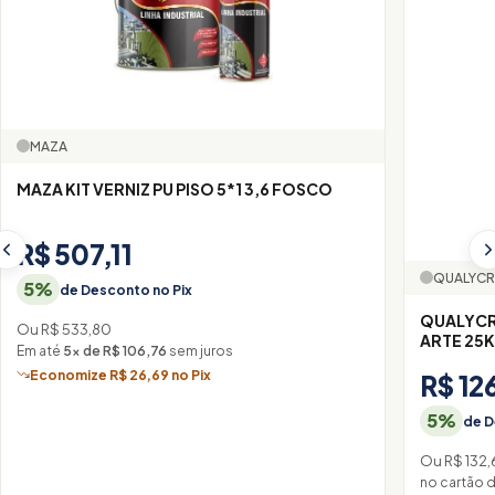
MAZA
MAZA KIT VERNIZ PU PISO 5*1 3,6 FOSCO
R$ 507,11
QUALYCR
5%
de Desconto no Pix
QUALYCR
Ou R$ 533,80
ARTE 25
Em até
5× de R$ 106,76
sem juros
Economize R$ 26,69 no Pix
R$ 12
5%
de D
Ou R$ 132,
no cartão 