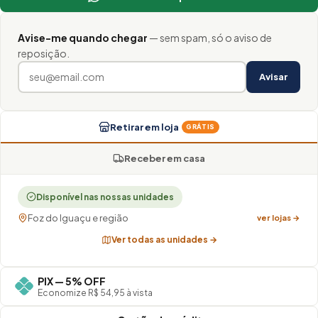
Avise-me quando chegar
— sem spam, só o aviso de
reposição.
Avisar
Retirar em loja
GRÁTIS
Receber em casa
Disponível nas nossas unidades
Foz do Iguaçu e região
ver lojas →
Ver todas as unidades →
PIX — 5% OFF
Economize R$ 54,95 à vista