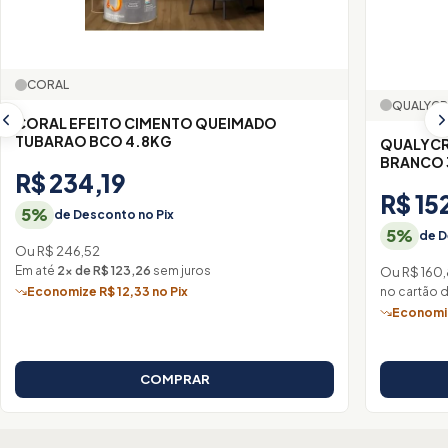
CORAL
QUALYCR
CORAL EFEITO CIMENTO QUEIMADO
TUBARAO BCO 4.8KG
QUALYCR
BRANCO 
R$ 234,19
R$ 15
5%
de Desconto no Pix
5%
de D
Ou R$ 246,52
Em até
2× de R$ 123,26
sem juros
Ou R$ 160
no cartão 
Economize R$ 12,33 no Pix
Economiz
COMPRAR