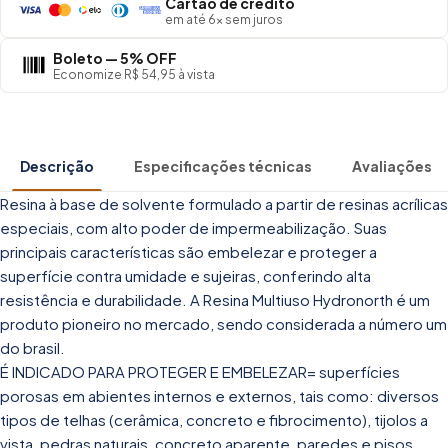
Cartão de crédito
em até 6× sem juros
Boleto — 5% OFF
Economize R$ 54,95 à vista
Descrição
Especificações técnicas
Avaliações
Resina à base de solvente formulado a partir de resinas acrílicas
especiais, com alto poder de impermeabilização. Suas
principais características são embelezar e proteger a
superfície contra umidade e sujeiras, conferindo alta
resistência e durabilidade. A Resina Multiuso Hydronorth é um
produto pioneiro no mercado, sendo considerada a número um
do brasil.
É INDICADO PARA PROTEGER E EMBELEZAR= superfícies
porosas em abientes internos e externos, tais como: diversos
tipos de telhas (cerâmica, concreto e fibrocimento), tijolos a
vista, pedras naturais, concreto aparente, paredes e pisos