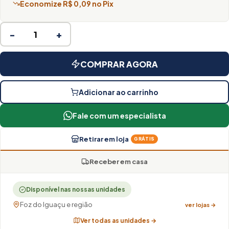
Economize R$ 0,09 no Pix
−
+
COMPRAR AGORA
Adicionar ao carrinho
Fale com um especialista
Retirar em loja
GRÁTIS
Receber em casa
Disponível nas nossas unidades
Foz do Iguaçu e região
ver lojas →
Ver todas as unidades →