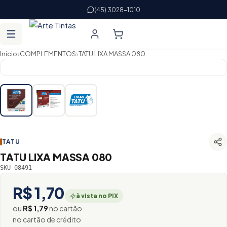
(45) 3028-1010
›
›
Início
COMPLEMENTOS
TATU LIXA MASSA 080
TATU
TATU LIXA MASSA 080
SKU 08491
R$ 1,70
à vista no PIX
ou
R$ 1,79
no cartão
no cartão de crédito