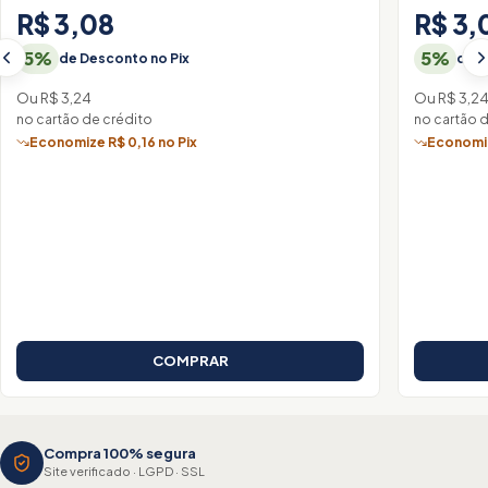
R$ 3,08
R$ 3,
5%
5%
de Desconto no Pix
de D
Ou R$ 3,24
Ou R$ 3,2
no cartão de crédito
no cartão 
Economize R$ 0,16 no Pix
Economiz
COMPRAR
Compra 100% segura
Site verificado · LGPD · SSL