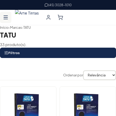
(45) 3028-1010
›
›
Início
Marcas
TATU
TATU
33 produto(s).
Filtros
Ordenar por
Lista de produtos