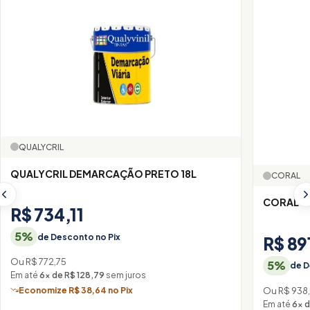
QUALYCRIL
QUALYCRIL DEMARCAÇÃO PRETO 18L
CORAL
CORAL SU
R$ 734,11
5%
de Desconto no Pix
R$ 89
Ou R$ 772,75
5%
de D
Em até
6× de R$ 128,79
sem juros
Ou R$ 938
Economize R$ 38,64 no Pix
Em até
6× d