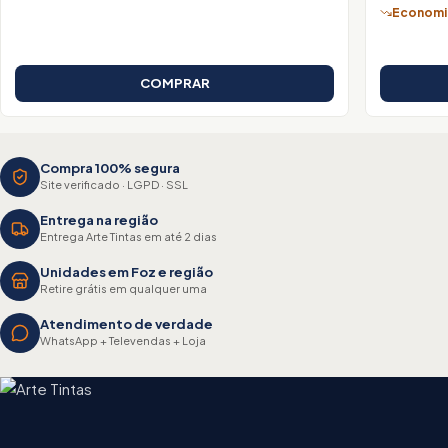
Economiz
COMPRAR
Compra 100% segura
Site verificado · LGPD · SSL
Entrega na região
Entrega Arte Tintas em até 2 dias
Unidades em Foz e região
Retire grátis em qualquer uma
Atendimento de verdade
WhatsApp + Televendas + Loja