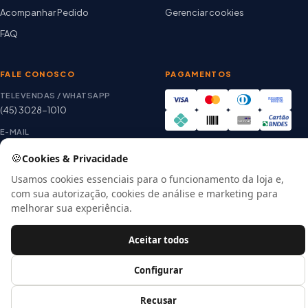
Acompanhar Pedido
Gerenciar cookies
FAQ
FALE CONOSCO
PAGAMENTOS
TELEVENDAS / WHATSAPP
(45) 3028-1010
E-MAIL
thiago@artetintas.com.br
🍪
Cookies & Privacidade
Site verificado
HORÁRIO
Google Safe Browsing
Usamos cookies essenciais para o funcionamento da loja e,
Seg. a Sex. 8h às 18h
com sua autorização, cookies de análise e marketing para
Sábado 8h às 12h
melhorar sua experiência.
Aceitar todos
© 2026 Arte Tintas · CNPJ 00.057.118/0001-56
Configurar
E-commerce por
Recusar