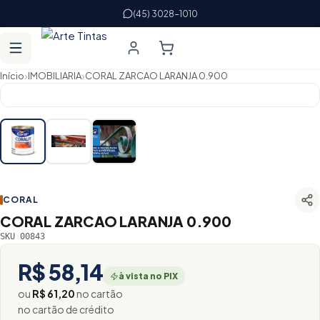
(45) 3028-1010
›
›
Início
IMOBILIARIA
CORAL ZARCAO LARANJA 0.900
CORAL
CORAL ZARCAO LARANJA 0.900
SKU 00843
R$ 58,14
à vista no PIX
ou
R$ 61,20
no cartão
no cartão de crédito