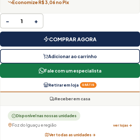
Economize R$ 3,06 no Pix
−
+
COMPRAR AGORA
Adicionar ao carrinho
Fale com um especialista
Retirar em loja
GRÁTIS
Receber em casa
Disponível nas nossas unidades
Foz do Iguaçu e região
ver lojas →
Ver todas as unidades →