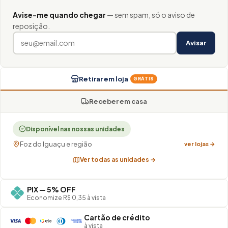
Avise-me quando chegar
— sem spam, só o aviso de
reposição.
Avisar
Retirar em loja
GRÁTIS
Receber em casa
Disponível nas nossas unidades
Foz do Iguaçu e região
ver lojas →
Ver todas as unidades →
PIX — 5% OFF
Economize R$ 0,35 à vista
Cartão de crédito
à vista