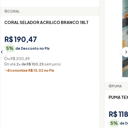
CORAL
CORAL SELADOR ACRILICO BRANCO 18LT
R$ 190,47
5%
de Desconto no Pix
Ou R$ 200,49
Em até
2× de R$ 100,25
sem juros
Economize R$ 10,02 no Pix
PUMA
R$ 11
5%
de D