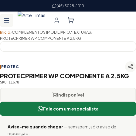
(45) 3028-1010
›
›
Início
COMPLEMENTOS IMOBILIARIO/TEXTURAS
PROTECPRIMER WP COMPONENTE A 2,5KG
PROTEC
PROTECPRIMER WP COMPONENTE A 2,5KG
SKU 11678
Indisponível
Fale com um especialista
Avise-me quando chegar
— sem spam, só o aviso de
reposição.