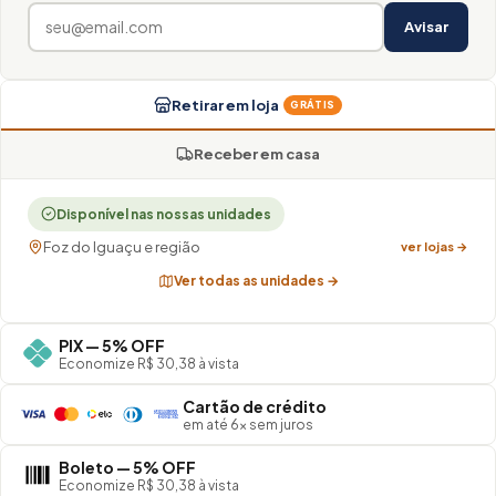
Avisar
Retirar em loja
GRÁTIS
Receber em casa
Disponível nas nossas unidades
Foz do Iguaçu e região
ver lojas →
Ver todas as unidades →
PIX — 5% OFF
Economize R$ 30,38 à vista
Cartão de crédito
em até 6× sem juros
Boleto — 5% OFF
Economize R$ 30,38 à vista