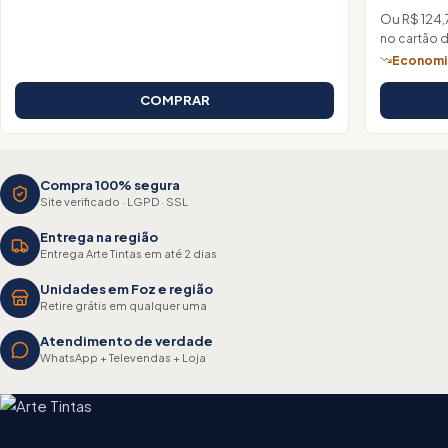
Ou R$ 124,
no cartão 
Economiz
COMPRAR
Compra 100% segura
Site verificado · LGPD · SSL
Entrega na região
Entrega Arte Tintas em até 2 dias
Unidades em Foz e região
Retire grátis em qualquer uma
Atendimento de verdade
WhatsApp + Televendas + Loja