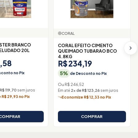
CORAL
STER BRANCO
CORAL EFEITO CIMENTO
ELUDADO 20L
QUEIMADO TUBARAO BCO
4.8KG
,58
R$ 234,19
5%
conto no Pix
de Desconto no Pix
1
Ou R$ 246,52
R$ 119,70
sem juros
Em até
2× de R$ 123,26
sem juros
R$ 29,93 no Pix
Economize R$ 12,33 no Pix
COMPRAR
COMPRAR