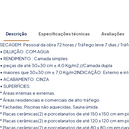
Descrição
Especificações técnicas
Avaliações
SECAGEM: Pessoal da obra 72 horas / Tráfego leve 7 dias / Tráf
• DILUIÇÃO: COM AGUA
• RENDIMENTO : Camada simples
• peças de até 30x30 cm ± 4,0 Kg/m2 //Camada dupla
• maiores que 30x30 cm ± 7,0 Kg/m2INDICAÇÃO: Externo e in
• ACABAMENTO: CINZA
• SUPERFÍCIES:
* Áreas internas e externas.
* Áreas residenciais e comerciais de alto tráfego.
* Fachadas, Piscinas não aquecidas, Sauna úmida.
* Placas cerâmicas(2) e porcelanatos de até 150 x 150 cm em p
* Placas cerâmicas(2) e porcelanatos de até 120 x 120 cm em p
* Placas cerâmicas(2) e porcelanatos de até 80 x 80 cm em pa