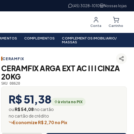
(45) 3028-1010
Nossas lojas
Conta
Carrinho
PAMENTOS
COMPLEMENTOS
COMPLEMENTOS IMOBILIARIO/
MASSAS
CERAMFIX
CERAMFIX ARGA EXT AC I I I CINZA
20KG
SKU 08620
R$ 51,38
à vista no PIX
ou
R$ 54,08
no cartão
no cartão de crédito
Economize R$ 2,70 no Pix