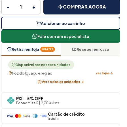
−
+
COMPRAR AGORA
Adicionar ao carrinho
Fale com um especialista
Retirar em loja
Receber em casa
GRÁTIS
Disponível nas nossas unidades
Foz do Iguaçu e região
ver lojas →
Ver todas as unidades →
PIX — 5% OFF
Economize R$ 2,70 à vista
Cartão de crédito
à vista