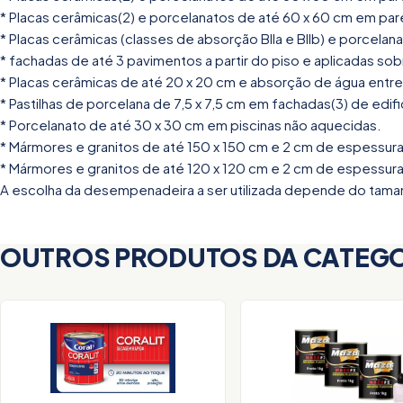
* Placas cerâmicas(2) e porcelanatos de até 60 x 60 cm em p
* Placas cerâmicas (classes de absorção BIIa e BIIb) e porcela
* fachadas de até 3 pavimentos a partir do piso e aplicadas so
* Placas cerâmicas de até 20 x 20 cm e absorção de água entr
* Pastilhas de porcelana de 7,5 x 7,5 cm em fachadas(3) de edi
* Porcelanato de até 30 x 30 cm em piscinas não aquecidas.
* Mármores e granitos de até 150 x 150 cm e 2 cm de espessura
* Mármores e granitos de até 120 x 120 cm e 2 cm de espessura
A escolha da desempenadeira a ser utilizada depende do tama
OUTROS PRODUTOS DA CATEG