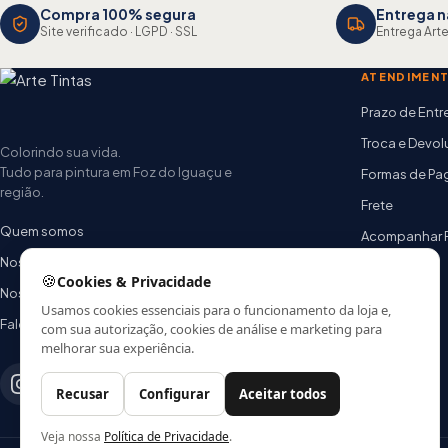
Compra 100% segura
Entrega n
Site verificado · LGPD · SSL
Entrega Arte
ATENDIMEN
Prazo de Ent
Troca e Devo
Colorindo sua vida.
Tudo para pintura em Foz do Iguaçu e
Formas de P
região.
Frete
Quem somos
Acompanhar 
Nossas lojas
FAQ
🍪
Cookies & Privacidade
Nossa equipe
Usamos cookies essenciais para o funcionamento da loja e,
Fale conosco
com sua autorização, cookies de análise e marketing para
melhorar sua experiência.
Recusar
Configurar
Aceitar todos
Veja nossa
Política de Privacidade
.