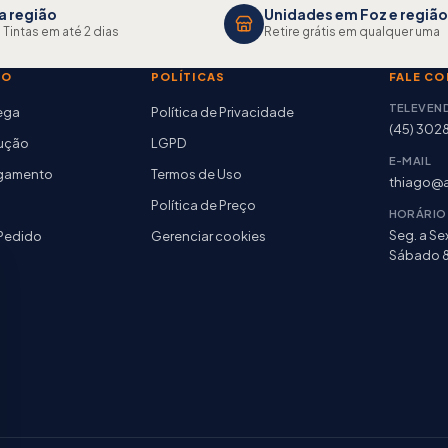
a região
Unidades em Foz e região
 Tintas em até 2 dias
Retire grátis em qualquer uma
TO
POLÍTICAS
FALE C
TELEVEN
rega
Política de Privacidade
(45) 302
lução
LGPD
E-MAIL
agamento
Termos de Uso
thiago@a
Política de Preço
HORÁRIO
Seg. a Sex
Pedido
Gerenciar cookies
Sábado 8