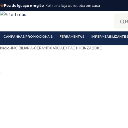
Foz do Iguaçu e região
· Retire na loja ou receba em casa
CAMPANHAS PROMOCIONAIS
FERRAMENTAS
IMPERMEABILIZANTE
›
›
Início
IMOBILIARIA
CERAMFIX ARGA EXT AC I I I CINZA 20KG