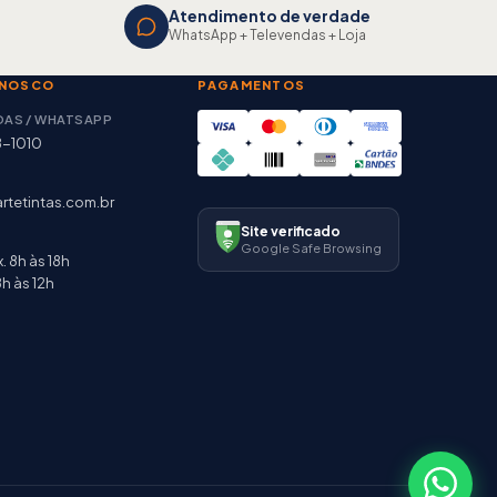
Atendimento de verdade
WhatsApp + Televendas + Loja
ONOSCO
PAGAMENTOS
DAS / WHATSAPP
8-1010
rtetintas.com.br
Site verificado
Google Safe Browsing
. 8h às 18h
h às 12h