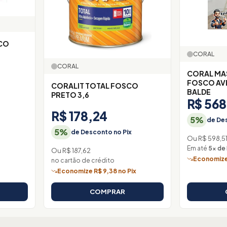
CORAL
CORAL
CORAL MA
FOSCO AV
CORALIT TOTAL FOSCO
BALDE
PRETO 3,6
R$ 568
R$ 178,24
5%
de Des
5%
de Desconto no Pix
Ou R$ 598,5
Em até
5× de 
Ou R$ 187,62
Economize 
no cartão de crédito
Economize R$ 9,38 no Pix
COMPRAR