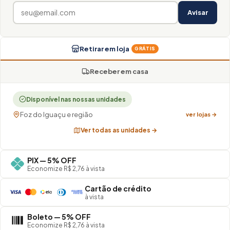
Avisar
Retirar em loja
GRÁTIS
Receber em casa
Disponível nas nossas unidades
Foz do Iguaçu e região
ver lojas →
Ver todas as unidades →
PIX — 5% OFF
Economize R$ 2,76 à vista
Cartão de crédito
à vista
Boleto — 5% OFF
Economize R$ 2,76 à vista