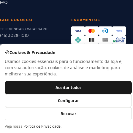
FAQ
FALE CONOSCO
PAGAMENTOS
TELEVENDAS / WHATSAPP
(45) 3028-1010
E-MAIL
thiago@artetintas.com.br
🍪
Cookies & Privacidade
Site verificado
HORÁRIO
Usamos cookies essenciais para o funcionamento da loja e,
Google Safe Browsing
Seg. a Sex. 8h às 18h
com sua autorização, cookies de análise e marketing para
Sábado 8h às 12h
melhorar sua experiência.
Aceitar todos
© 2026 Arte Tintas · CNPJ 00.057.118/0001-56
Configurar
E-commerce por
Recusar
Veja nossa
Política de Privacidade
.