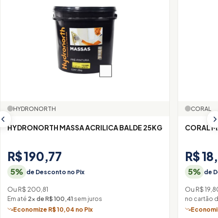
HYDRONORTH
CORAL
HYDRONORTH MASSA ACRILICA BALDE 25KG
CORAL M
R$ 190,77
R$ 18
5%
5%
de Desconto no Pix
de D
Ou R$ 200,81
Ou R$ 19,8
Em até
2× de R$ 100,41
sem juros
no cartão 
Economize R$ 10,04 no Pix
Economiz