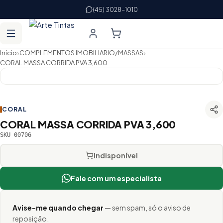
(45) 3028-1010
›
›
Início
COMPLEMENTOS IMOBILIARIO/MASSAS
CORAL MASSA CORRIDA PVA 3,600
CORAL
CORAL MASSA CORRIDA PVA 3,600
SKU 00706
Indisponível
Fale com um especialista
Avise-me quando chegar
— sem spam, só o aviso de
reposição.