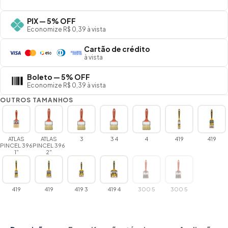
PIX — 5% OFF
Economize R$ 0,39 à vista
Cartão de crédito
à vista
Boleto — 5% OFF
Economize R$ 0,39 à vista
OUTROS TAMANHOS
ATLAS
ATLAS
3
3 4
4
419
419
PINCEL 396
PINCEL 396
1"
2"
419
419
419 3
419 4
300 5
300 5