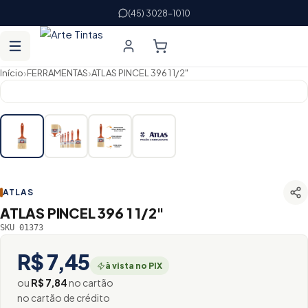
(45) 3028-1010
›
›
Início
FERRAMENTAS
ATLAS PINCEL 396 1 1/2"
ATLAS
ATLAS PINCEL 396 1 1/2"
SKU 01373
R$ 7,45
à vista no PIX
ou
R$ 7,84
no cartão
no cartão de crédito