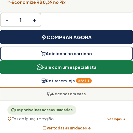
Economize R$ 0,39 no Pix
−
+
COMPRAR AGORA
Adicionar ao carrinho
Fale com um especialista
Retirar em loja
GRÁTIS
Receber em casa
Disponível nas nossas unidades
Foz do Iguaçu e região
ver lojas →
Ver todas as unidades →