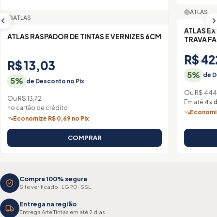
ATLAS
ATLAS
ATLAS E
ATLAS RASPADOR DE TINTAS E VERNIZES 6CM
TRAVA FA
R$ 42
R$ 13,03
5%
de D
5%
de Desconto no Pix
Ou R$ 444
Ou R$ 13,72
Em até
4× d
no cartão de crédito
Economiz
Economize R$ 0,69 no Pix
COMPRAR
Compra 100% segura
Site verificado · LGPD · SSL
Entrega na região
Entrega Arte Tintas em até 2 dias