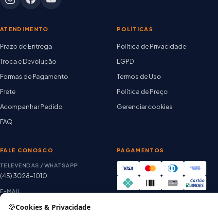
ATENDIMENTO
POLÍTICAS
Prazo de Entrega
Política de Privacidade
Troca e Devolução
LGPD
Formas de Pagamento
Termos de Uso
Frete
Política de Preço
Acompanhar Pedido
Gerenciar cookies
FAQ
FALE CONOSCO
PAGAMENTOS
TELEVENDAS / WHATSAPP
(45) 3028-1010
E-MAIL
thiago@artetintas.com.br
🍪
Cookies & Privacidade
Site verificado
HORÁRIO