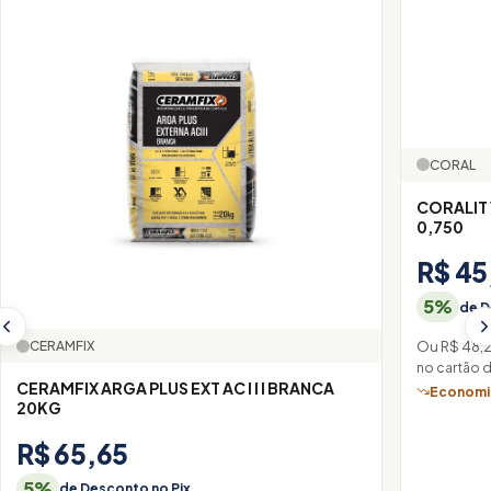
CORAL
CORALIT
0,750
R$ 45
5%
de D
Ou R$ 48,
CERAMFIX
no cartão 
CERAMFIX ARGA PLUS EXT AC I I I BRANCA
Economiz
20KG
R$ 65,65
5%
de Desconto no Pix