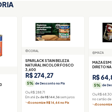
ORIA
CORAL
MAZA
SPARLACK STAIN BELEZA
MAZA ESM
NATURAL INCOLOR FOSCO
DIRETO NA
3,600
R$ 274,27
R$ 64,
A
5%
de Desconto no Pix
0
5%
de Des
Ou R$ 288,71
Ou R$ 68,30
Em até
2× de R$ 144,36
sem juros
no cartão de
Economize R$ 14,44 no Pix
Economize 