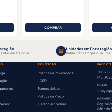
x
COMPRAR
a região
Unidades em Foz e região
 Tintas em até 2 dias
Retire grátis em qualquer uma
TO
POLÍTICAS
FALE C
TELEVEN
rega
Política de Privacidade
(45) 302
lução
LGPD
E-MAIL
agamento
Termos de Uso
thiago@a
Política de Preço
HORÁRIO
Seg. a Sex
Pedido
Gerenciar cookies
Sábado 8