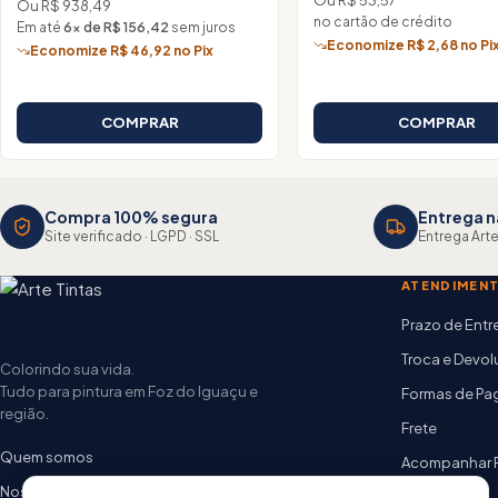
Ou R$ 938,49
no cartão de crédito
Em até
6× de R$ 156,42
sem juros
Economize R$ 2,68 no Pi
Economize R$ 46,92 no Pix
COMPRAR
COMPRAR
Compra 100% segura
Entrega n
Site verificado · LGPD · SSL
Entrega Arte
ATENDIMEN
Prazo de Ent
Troca e Devo
Colorindo sua vida.
Tudo para pintura em Foz do Iguaçu e
Formas de P
região.
Frete
Quem somos
Acompanhar 
Nossas lojas
FAQ