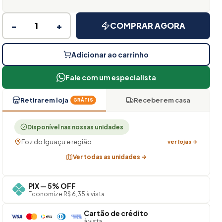
−
+
COMPRAR AGORA
Adicionar ao carrinho
Fale com um especialista
Retirar em loja
Receber em casa
GRÁTIS
Disponível nas nossas unidades
Foz do Iguaçu e região
ver lojas →
Ver todas as unidades →
PIX — 5% OFF
Economize R$ 6,35 à vista
Cartão de crédito
à vista