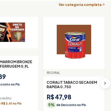
Ver categoria completa
 MARROM BRONZE
 FERRUGEM 0,9L
CORAL
89
CORALIT TABACO SECAGEM
conto no Pix
RAPIDA 0.750
R$ 47,98
 crédito
R$ 3,41 no Pix
5%
de Desconto no Pix