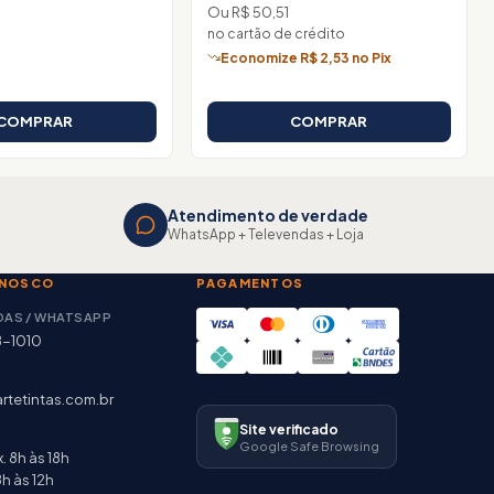
Ou R$ 50,51
no cartão de crédito
Economize R$ 2,53 no Pix
COMPRAR
COMPRAR
Atendimento de verdade
WhatsApp + Televendas + Loja
ONOSCO
PAGAMENTOS
DAS / WHATSAPP
8-1010
rtetintas.com.br
Site verificado
Google Safe Browsing
. 8h às 18h
h às 12h