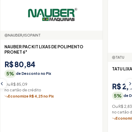
NAUBER/ISOPAINT
NAUBER PAC KIT LIXAS DE POLIMENTO
PRONET 6"
TATU
R$ 80,84
TATU LIX
5%
de Desconto no Pix
Ou R$ 85,09
R$ 2,
no cartão de crédito
5%
de D
Economize R$ 4,25 no Pix
Ou R$ 2,8
no cartão 
Economiz