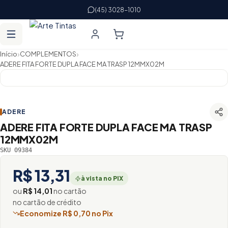
(45) 3028-1010
›
›
Início
COMPLEMENTOS
ADERE FITA FORTE DUPLA FACE MA TRASP 12MMX02M
ADERE
ADERE FITA FORTE DUPLA FACE MA TRASP
12MMX02M
SKU 09384
R$ 13,31
à vista no PIX
ou
R$ 14,01
no cartão
no cartão de crédito
Economize R$ 0,70 no Pix