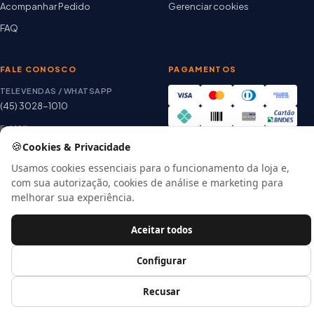
Acompanhar Pedido
Gerenciar cookies
FAQ
FALE CONOSCO
PAGAMENTOS
TELEVENDAS / WHATSAPP
(45) 3028-1010
E-MAIL
thiago@artetintas.com.br
🍪
Cookies & Privacidade
Site verificado
HORÁRIO
Usamos cookies essenciais para o funcionamento da loja e,
Google Safe Browsing
Seg. a Sex. 8h às 18h
com sua autorização, cookies de análise e marketing para
Sábado 8h às 12h
melhorar sua experiência.
Aceitar todos
© 2026 Arte Tintas · CNPJ 00.057.118/0001-56
Configurar
E-commerce por
Recusar