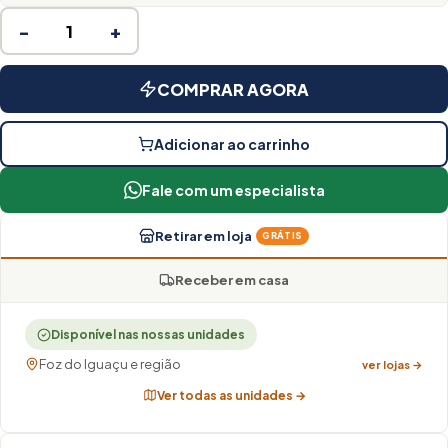
−
+
COMPRAR AGORA
Adicionar ao carrinho
Fale com um especialista
Retirar em loja
GRÁTIS
Receber em casa
Disponível nas nossas unidades
Foz do Iguaçu e região
ver lojas →
Ver todas as unidades →