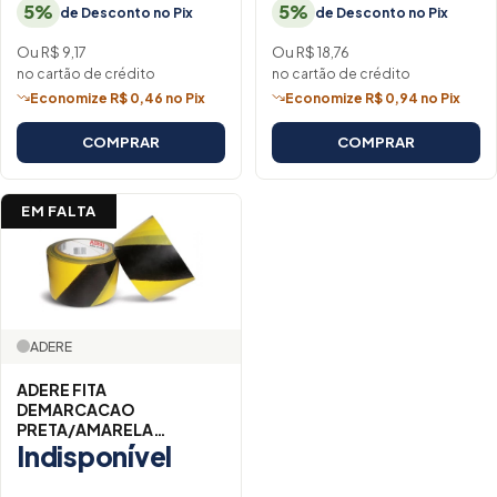
5%
5%
de Desconto no Pix
de Desconto no Pix
Ou R$ 9,17
Ou R$ 18,76
no cartão de crédito
no cartão de crédito
Economize R$ 0,46 no Pix
Economize R$ 0,94 no Pix
COMPRAR
COMPRAR
EM FALTA
ADERE
ADERE FITA
DEMARCACAO
PRETA/AMARELA
Indisponível
70MMX200M