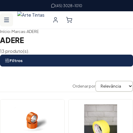
(45) 3028-1010
›
›
Início
Marcas
ADERE
ADERE
13 produto(s).
Filtros
Ordenar por
Lista de produtos