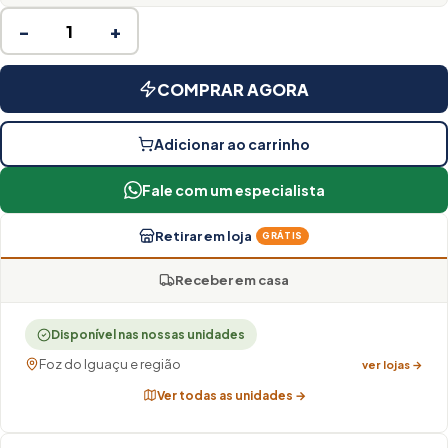
−
+
COMPRAR AGORA
Adicionar ao carrinho
Fale com um especialista
Retirar em loja
GRÁTIS
Receber em casa
Disponível nas nossas unidades
Foz do Iguaçu e região
ver lojas →
Ver todas as unidades →