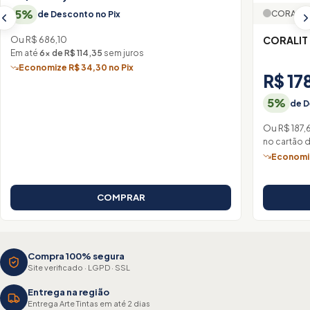
5%
CORAL
de Desconto no Pix
Ou R$ 686,10
CORALIT
Em até
6× de R$ 114,35
sem juros
Economize R$ 34,30 no Pix
R$ 17
5%
de D
Ou R$ 187,
no cartão 
Economiz
COMPRAR
Compra 100% segura
Site verificado · LGPD · SSL
Entrega na região
Entrega Arte Tintas em até 2 dias