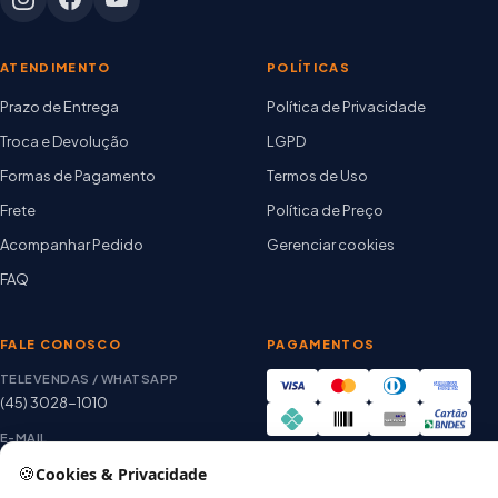
ATENDIMENTO
POLÍTICAS
Prazo de Entrega
Política de Privacidade
Troca e Devolução
LGPD
Formas de Pagamento
Termos de Uso
Frete
Política de Preço
Acompanhar Pedido
Gerenciar cookies
FAQ
FALE CONOSCO
PAGAMENTOS
TELEVENDAS / WHATSAPP
(45) 3028-1010
E-MAIL
thiago@artetintas.com.br
🍪
Cookies & Privacidade
Site verificado
HORÁRIO