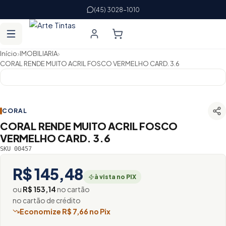
(45) 3028-1010
›
›
Início
IMOBILIARIA
CORAL RENDE MUITO ACRIL FOSCO VERMELHO CARD. 3.6
CORAL
CORAL RENDE MUITO ACRIL FOSCO
VERMELHO CARD. 3.6
SKU 00457
R$ 145,48
à vista no PIX
ou
R$ 153,14
no cartão
no cartão de crédito
Economize R$ 7,66 no Pix