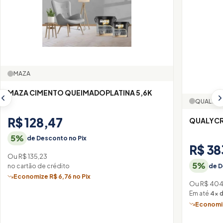
MAZA
MAZA CIMENTO QUEIMADOPLATINA 5,6K
QUALYCR
R$ 128,47
QUALYCR
5%
de Desconto no Pix
R$ 38
Ou R$ 135,23
5%
de D
no cartão de crédito
Economize R$ 6,76 no Pix
Ou R$ 404
Em até
4× d
Economiz