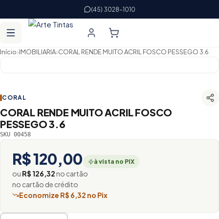
(45) 3028-1010
›
›
Início
IMOBILIARIA
CORAL RENDE MUITO ACRIL FOSCO PESSEGO 3.6
CORAL
CORAL RENDE MUITO ACRIL FOSCO
PESSEGO 3.6
SKU 00458
R$ 120,00
à vista no PIX
ou
R$ 126,32
no cartão
no cartão de crédito
Economize R$ 6,32 no Pix