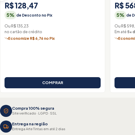
R$ 128,47
R$ 56
5%
5%
de Desconto no Pix
de D
Ou R$ 135,23
Ou R$ 598,
no cartão de crédito
Em até
5× d
Economize R$ 6,76 no Pix
Economiz
COMPRAR
Compra 100% segura
Site verificado · LGPD · SSL
Entrega na região
Entrega Arte Tintas em até 2 dias