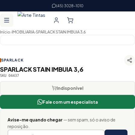
(45) 3028-1010
›
›
Início
IMOBILIARIA
SPARLACK STAIN IMBUIA 3,6
SPARLACK
SPARLACK STAIN IMBUIA 3,6
SKU 04437
Indisponível
Fale com um especialista
Avise-me quando chegar
— sem spam, só o aviso de
reposição.