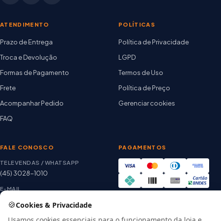
ATENDIMENTO
POLÍTICAS
Prazo de Entrega
Política de Privacidade
Troca e Devolução
LGPD
Formas de Pagamento
Termos de Uso
Frete
Política de Preço
Acompanhar Pedido
Gerenciar cookies
FAQ
FALE CONOSCO
PAGAMENTOS
TELEVENDAS / WHATSAPP
(45) 3028-1010
E-MAIL
thiago@artetintas.com.br
🍪
Cookies & Privacidade
Site verificado
HORÁRIO
Usamos cookies essenciais para o funcionamento da loja e,
Google Safe Browsing