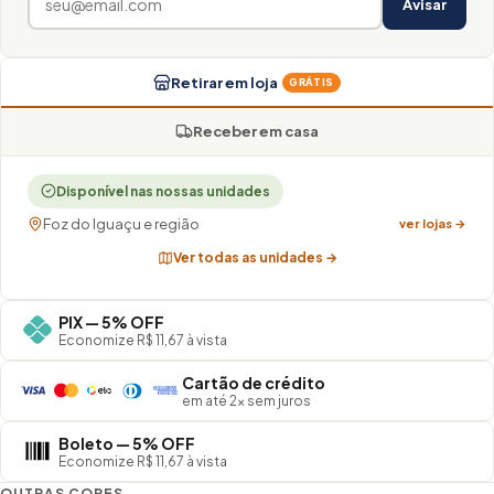
Avisar
Retirar em loja
GRÁTIS
Receber em casa
Disponível nas nossas unidades
Foz do Iguaçu e região
ver lojas →
Ver todas as unidades →
PIX — 5% OFF
Economize R$ 11,67 à vista
Cartão de crédito
em até 2× sem juros
Boleto — 5% OFF
Economize R$ 11,67 à vista
OUTRAS CORES