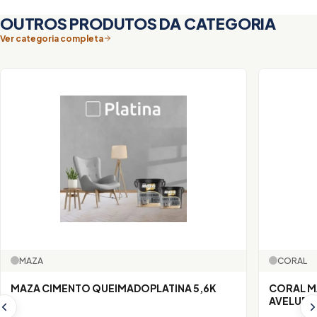
OUTROS PRODUTOS DA CATEGORIA
Ver categoria completa
MAZA
CORAL
MAZA CIMENTO QUEIMADOPLATINA 5,6K
CORAL M
AVELUDA