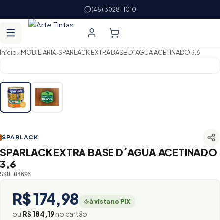
(45) 3028-1010
›
›
Início
IMOBILIARIA
SPARLACK EXTRA BASE D´AGUA ACETINADO 3,6
SPARLACK
SPARLACK EXTRA BASE D´AGUA ACETINADO
3,6
SKU 04696
R$ 174,98
à vista no PIX
ou
R$ 184,19
no cartão