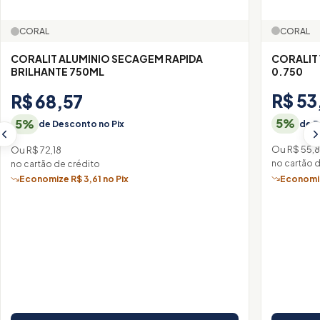
CORAL
CORAL
CORALIT
CORALIT ALUMINIO SECAGEM RAPIDA
0.750
BRILHANTE 750ML
R$ 53
R$ 68,57
5%
5%
de D
de Desconto no Pix
Ou R$ 55,
Ou R$ 72,18
no cartão 
no cartão de crédito
Economiz
Economize R$ 3,61 no Pix