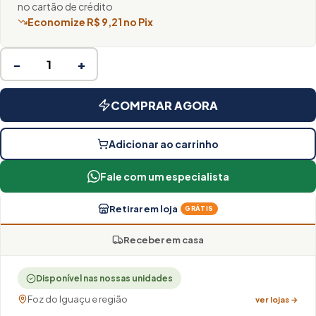
no cartão de crédito
Economize R$ 9,21 no Pix
−
+
COMPRAR AGORA
Adicionar ao carrinho
Fale com um especialista
Retirar em loja
GRÁTIS
Receber em casa
Disponível nas nossas unidades
Foz do Iguaçu e região
ver lojas →