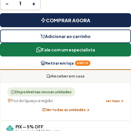
−
+
COMPRAR AGORA
Adicionar ao carrinho
Fale com um especialista
Retirar em loja
GRÁTIS
Receber em casa
Disponível nas nossas unidades
Foz do Iguaçu e região
ver lojas →
Ver todas as unidades →
PIX — 5% OFF