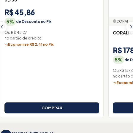
R$ 45,86
5%
CORAL
de Desconto no Pix
Ou R$ 48,27
CORALIT
no cartão de crédito
Economize R$ 2,41 no Pix
R$ 17
5%
de D
Ou R$ 187,
no cartão 
Economiz
COMPRAR
Compra 100% segura