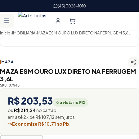
(45) 3028-1010
›
›
Início
IMOBILIARIA
MAZA ESM OURO LUX DIRETO NA FERRUGEM 3,6L
MAZA
MAZA ESM OURO LUX DIRETO NA FERRUGEM
3,6L
SKU 07946
R$ 203,53
à vista no PIX
ou
R$ 214,24
no cartão
em
até 2×
de
R$ 107,12
sem juros
Economize R$ 10,71 no Pix