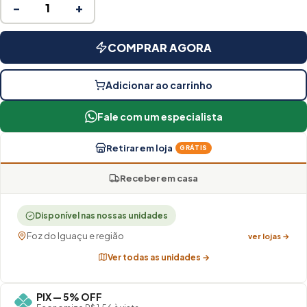
−
+
COMPRAR AGORA
Adicionar ao carrinho
Fale com um especialista
Retirar em loja
GRÁTIS
Receber em casa
Disponível nas nossas unidades
Foz do Iguaçu e região
ver lojas →
Ver todas as unidades →
PIX — 5% OFF