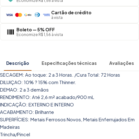
Economize R$ 1,56 à vista
Cartão de crédito
à vista
Boleto — 5% OFF
Economize R$ 1,56 à vista
Descrição
Especificações técnicas
Avaliações
SECAGEM: Ao toque: 2 a 3 Horas. /Cura Total: 72 Horas
DILUIÇAO: 10% ? 15% com Thinner.
DEMAO: 2 a 3 demãos
RENDIMENTO: Até 2,6 m² acabado/900 mL
INDICAÇÃO: EXTERNO E INTERNO
ACABAMENTO: Brilhante
SUPERFÍCIES: Metais Ferrosos Novos, Metais Enferrujados Em
Madeiras
Trincha/Pincel