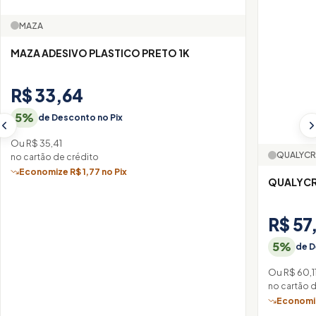
MAZA
MAZA ADESIVO PLASTICO PRETO 1K
R$ 33,64
5%
de Desconto no Pix
Ou R$ 35,41
QUALYCR
no cartão de crédito
Economize R$ 1,77 no Pix
QUALYCR
R$ 57
5%
de D
Ou R$ 60,1
no cartão 
Economiz