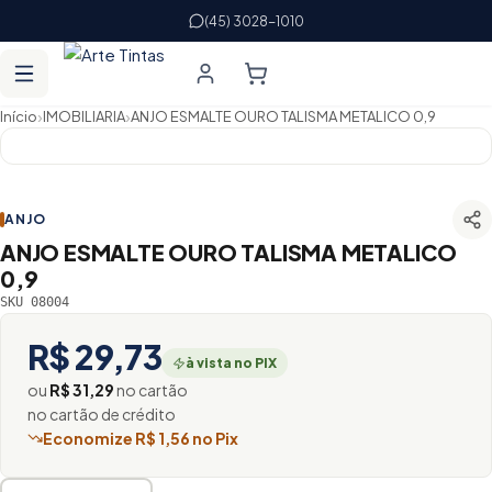
(45) 3028-1010
›
›
Início
IMOBILIARIA
ANJO ESMALTE OURO TALISMA METALICO 0,9
ANJO
ANJO ESMALTE OURO TALISMA METALICO
0,9
SKU 08004
R$ 29,73
à vista no PIX
ou
R$ 31,29
no cartão
no cartão de crédito
Economize R$ 1,56 no Pix