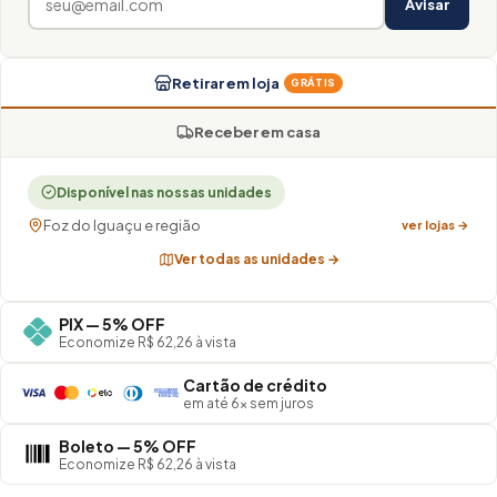
Avisar
Retirar em loja
GRÁTIS
Receber em casa
Disponível nas nossas unidades
Foz do Iguaçu e região
ver lojas →
Ver todas as unidades →
PIX — 5% OFF
Economize R$ 62,26 à vista
Cartão de crédito
em até 6× sem juros
Boleto — 5% OFF
Economize R$ 62,26 à vista