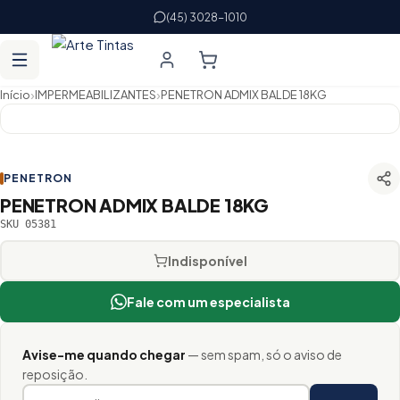
(45) 3028-1010
›
›
Início
IMPERMEABILIZANTES
PENETRON ADMIX BALDE 18KG
PENETRON
PENETRON ADMIX BALDE 18KG
SKU 05381
Indisponível
Fale com um especialista
Avise-me quando chegar
— sem spam, só o aviso de
reposição.