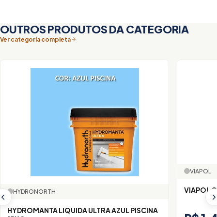
OUTROS PRODUTOS DA CATEGORIA
Ver categoria completa
VIAPOL
VIAPOL 
HYDRONORTH
HYDROMANTA LIQUIDA ULTRA AZUL PISCINA