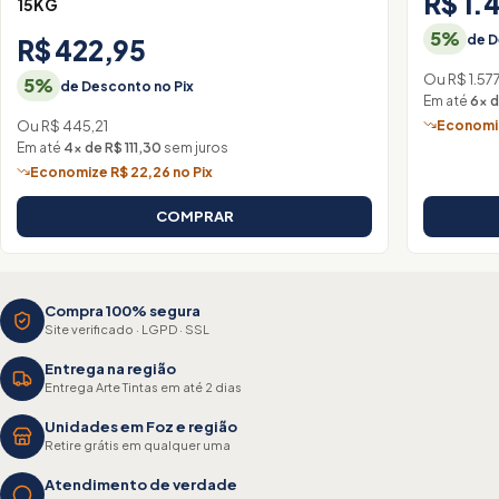
R$ 1.
15KG
5%
de D
R$ 422,95
Ou R$ 1.577
5%
de Desconto no Pix
Em até
6× 
Economiz
Ou R$ 445,21
Em até
4× de R$ 111,30
sem juros
Economize R$ 22,26 no Pix
COMPRAR
Compra 100% segura
Site verificado · LGPD · SSL
Entrega na região
Entrega Arte Tintas em até 2 dias
Unidades em Foz e região
Retire grátis em qualquer uma
Atendimento de verdade