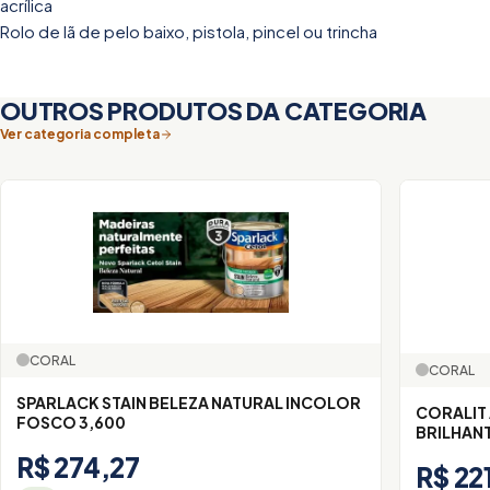
acrílica
Rolo de lã de pelo baixo, pistola, pincel ou trincha
OUTROS PRODUTOS DA CATEGORIA
Ver categoria completa
CORAL
CORAL
SPARLACK STAIN BELEZA NATURAL INCOLOR
CORALIT
FOSCO 3,600
BRILHANT
R$ 274,27
R$ 22