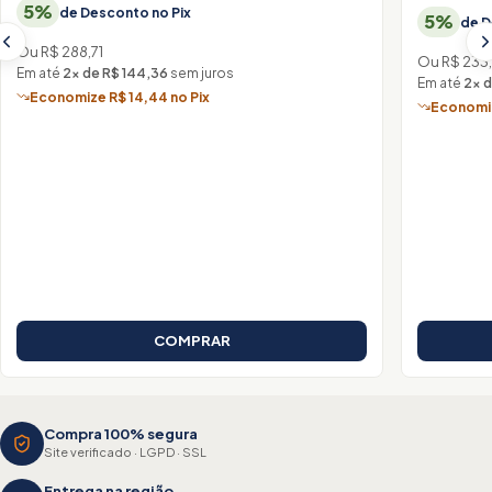
5%
de Desconto no Pix
5%
de D
Ou R$ 288,71
Ou R$ 233
Em até
2× de R$ 144,36
sem juros
Em até
2× d
Economize R$ 14,44 no Pix
Economiz
COMPRAR
Compra 100% segura
Site verificado · LGPD · SSL
Entrega na região