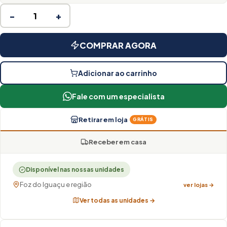
−
+
COMPRAR AGORA
Adicionar ao carrinho
Fale com um especialista
Retirar em loja
GRÁTIS
Receber em casa
Disponível nas nossas unidades
Foz do Iguaçu e região
ver lojas →
Ver todas as unidades →