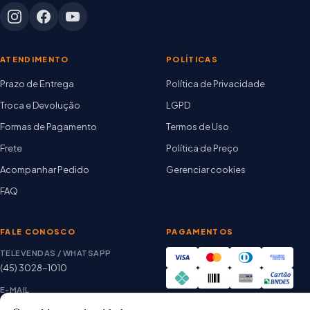
ATENDIMENTO
POLÍTICAS
Prazo de Entrega
Política de Privacidade
Troca e Devolução
LGPD
Formas de Pagamento
Termos de Uso
Frete
Política de Preço
Acompanhar Pedido
Gerenciar cookies
FAQ
FALE CONOSCO
PAGAMENTOS
TELEVENDAS / WHATSAPP
(45) 3028-1010
E-MAIL
thiago@artetintas.com.br