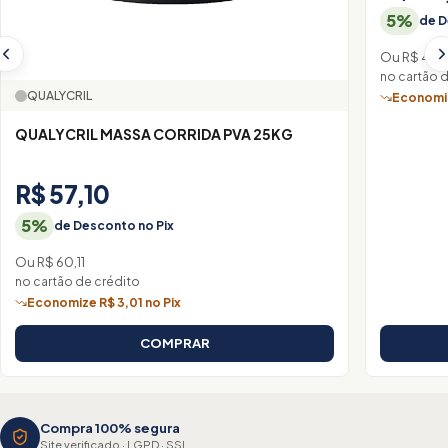
5%
de D
Ou R$ 44,
no cartão 
QUALYCRIL
Economiz
QUALYCRIL MASSA CORRIDA PVA 25KG
R$ 57,10
5%
de Desconto no Pix
Ou R$ 60,11
no cartão de crédito
Economize R$ 3,01 no Pix
COMPRAR
Compra 100% segura
Site verificado · LGPD · SSL