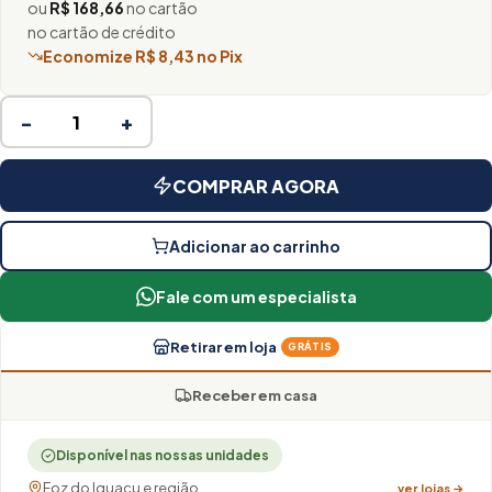
ou
R$ 168,66
no cartão
no cartão de crédito
Economize R$ 8,43 no Pix
−
+
COMPRAR AGORA
Adicionar ao carrinho
Fale com um especialista
Retirar em loja
GRÁTIS
Receber em casa
Disponível nas nossas unidades
Foz do Iguaçu e região
ver lojas →