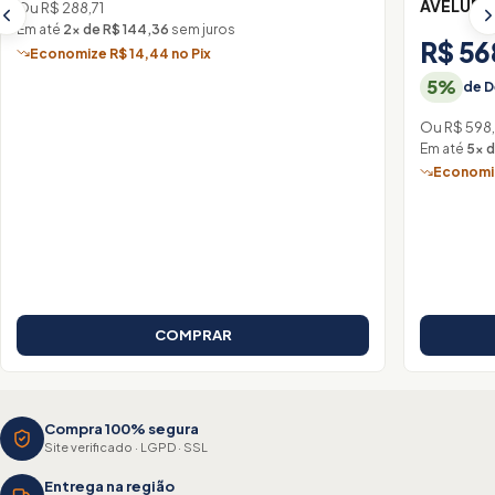
AVELUDA
Ou R$ 288,71
Em até
2× de R$ 144,36
sem juros
R$ 56
Economize R$ 14,44 no Pix
5%
de D
Ou R$ 598,
Em até
5× d
Economiz
COMPRAR
Compra 100% segura
Site verificado · LGPD · SSL
Entrega na região