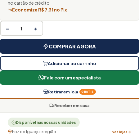
no cartão de crédito
Economize R$ 7,31 no Pix
−
+
COMPRAR AGORA
Adicionar ao carrinho
Fale com um especialista
Retirar em loja
GRÁTIS
Receber em casa
Disponível nas nossas unidades
Foz do Iguaçu e região
ver lojas →