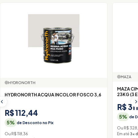
MAZA
HYDRONORTH
MAZA CI
23KG (3 E
HYDRONORTH ACQUA INCOLOR FOSCO 3,6
R$ 31
R$ 112,44
5%
de D
5%
de Desconto no Pix
Ou R$ 328
Ou R$ 118,36
Em até
3× 