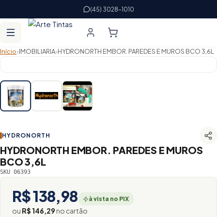
(45) 3028-1010
›
›
Início
IMOBILIARIA
HYDRONORTH EMBOR. PAREDES E MUROS BCO 3,6L
HYDRONORTH
HYDRONORTH EMBOR. PAREDES E MUROS
BCO 3,6L
SKU 06393
R$ 138,98
à vista no PIX
ou
R$ 146,29
no cartão