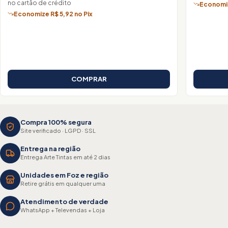
no cartão de crédito
Economiz
Economize R$ 5,92 no Pix
COMPRAR
Compra 100% segura
Site verificado · LGPD · SSL
Entrega na região
Entrega Arte Tintas em até 2 dias
Unidades em Foz e região
Retire grátis em qualquer uma
Atendimento de verdade
WhatsApp + Televendas + Loja