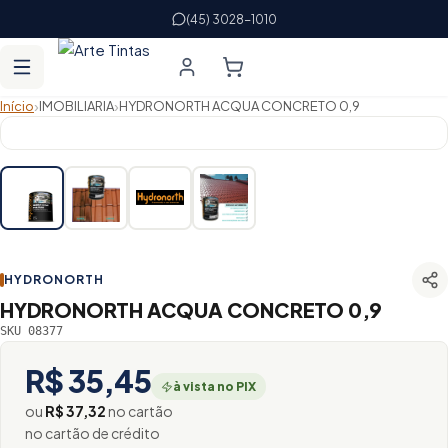
(45) 3028-1010
›
›
Início
IMOBILIARIA
HYDRONORTH ACQUA CONCRETO 0,9
HYDRONORTH
HYDRONORTH ACQUA CONCRETO 0,9
SKU 08377
R$ 35,45
à vista no PIX
ou
R$ 37,32
no cartão
no cartão de crédito