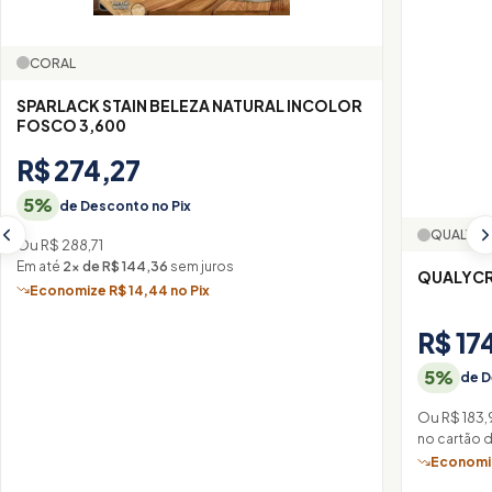
CORAL
SPARLACK STAIN BELEZA NATURAL INCOLOR
FOSCO 3,600
R$ 274,27
5%
de Desconto no Pix
QUALYCR
Ou R$ 288,71
Em até
2× de R$ 144,36
sem juros
QUALYCR
Economize R$ 14,44 no Pix
R$ 17
5%
de D
Ou R$ 183,
no cartão 
Economiz