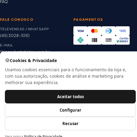
FAQ
FALE CONOSCO
PAGAMENTOS
TELEVENDAS / WHATSAPP
(45) 3028-1010
E-MAIL
thiago@artetintas.com.br
🍪
Cookies & Privacidade
Site verificado
HORÁRIO
Google Safe Browsing
Seg. a Sex. 8h às 18h
Usamos cookies essenciais para o funcionamento da loja e,
Sábado 8h às 12h
com sua autorização, cookies de análise e marketing para
melhorar sua experiência.
Aceitar todos
© 2026 Arte Tintas · CNPJ 00.057.118/0001-56
E-commerce por
Configurar
Recusar
Veja nossa
Política de Privacidade
.