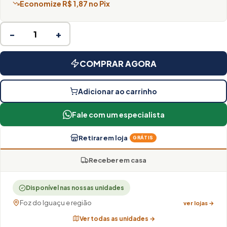
Economize R$ 1,87 no Pix
−
+
COMPRAR AGORA
Adicionar ao carrinho
Fale com um especialista
Retirar em loja
GRÁTIS
Receber em casa
Disponível nas nossas unidades
Foz do Iguaçu e região
ver lojas →
Ver todas as unidades →