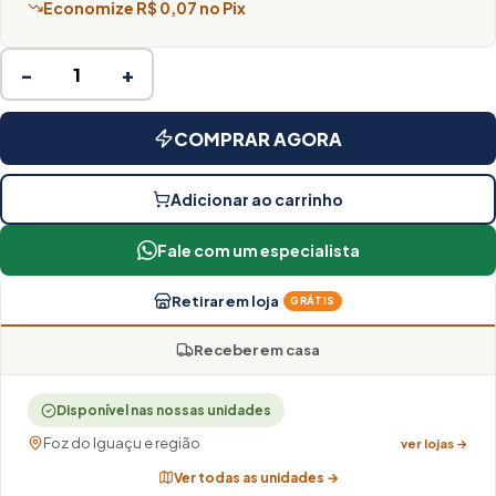
Economize R$ 0,07 no Pix
−
+
COMPRAR AGORA
Adicionar ao carrinho
Fale com um especialista
Retirar em loja
GRÁTIS
Receber em casa
Disponível nas nossas unidades
Foz do Iguaçu e região
ver lojas →
Ver todas as unidades →