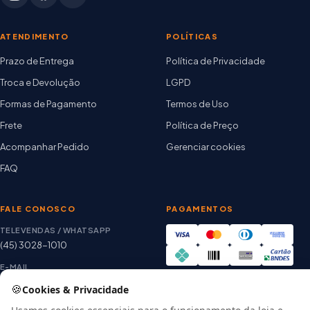
ATENDIMENTO
POLÍTICAS
Prazo de Entrega
Política de Privacidade
Troca e Devolução
LGPD
Formas de Pagamento
Termos de Uso
Frete
Política de Preço
Acompanhar Pedido
Gerenciar cookies
FAQ
FALE CONOSCO
PAGAMENTOS
TELEVENDAS / WHATSAPP
(45) 3028-1010
E-MAIL
thiago@artetintas.com.br
🍪
Cookies & Privacidade
Site verificado
HORÁRIO