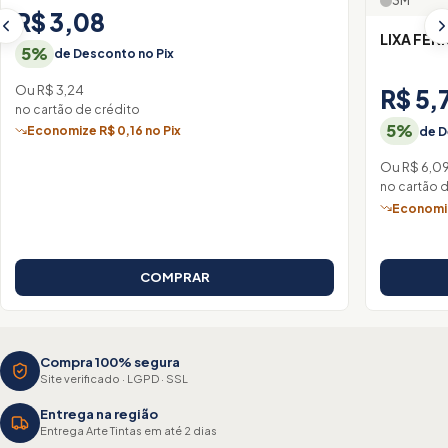
3M
R$ 3,08
LIXA FER
5%
de Desconto no Pix
Ou R$ 3,24
R$ 5,
no cartão de crédito
5%
Economize R$ 0,16 no Pix
de D
Ou R$ 6,0
no cartão 
Economiz
COMPRAR
Compra 100% segura
Site verificado · LGPD · SSL
Entrega na região
Entrega Arte Tintas em até 2 dias