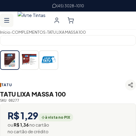
(45) 3028-1010
›
›
Início
COMPLEMENTOS
TATU LIXA MASSA 100
TATU
TATU LIXA MASSA 100
SKU 08277
R$ 1,29
à vista no PIX
ou
R$ 1,36
no cartão
no cartão de crédito