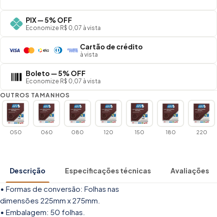
PIX — 5% OFF
Economize R$ 0,07 à vista
Cartão de crédito
à vista
Boleto — 5% OFF
Economize R$ 0,07 à vista
OUTROS TAMANHOS
050
060
080
120
150
180
220
Descrição
Especificações técnicas
Avaliações
• Formas de conversão: Folhas nas
dimensões 225mm x 275mm.
• Embalagem: 50 folhas.