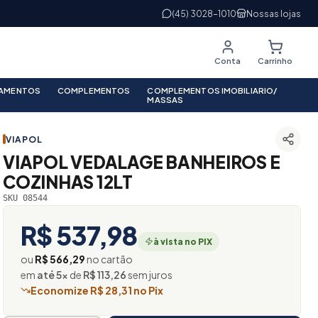
(45) 3028-1010
Nossas lojas
Conta
Carrinho
PAMENTOS
COMPLEMENTOS
COMPLEMENTOS IMOBILIARIO/
MASSAS
VIAPOL
VIAPOL VEDALAGE BANHEIROS E
COZINHAS 12LT
SKU 08544
R$ 537,98
à vista no PIX
ou
R$ 566,29
no cartão
em
até 5×
de
R$ 113,26
sem juros
Economize R$ 28,31 no Pix