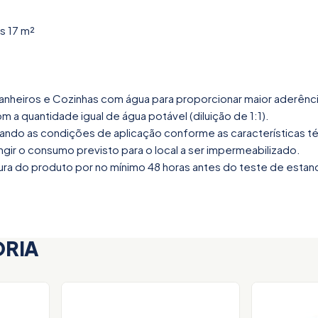
s 17 m²
Banheiros e Cozinhas com água para proporcionar maior aderênc
 a quantidade igual de água potável (diluição de 1:1).
ando as condições de aplicação conforme as características téc
gir o consumo previsto para o local a ser impermeabilizado.
ura do produto por no mínimo 48 horas antes do teste de estan
ORIA