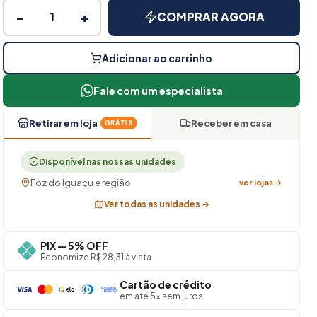
−
+
COMPRAR AGORA
Adicionar ao carrinho
Fale com um especialista
Retirar em loja
Receber em casa
GRÁTIS
Disponível nas nossas unidades
Foz do Iguaçu e região
ver lojas →
Ver todas as unidades →
PIX — 5% OFF
Economize R$ 28,31 à vista
Cartão de crédito
em até 5× sem juros