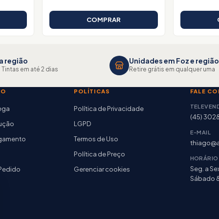
COMPRAR
a região
Unidades em Foz e região
 Tintas em até 2 dias
Retire grátis em qualquer uma
TO
POLÍTICAS
FALE C
TELEVEN
rega
Política de Privacidade
(45) 302
lução
LGPD
E-MAIL
agamento
Termos de Uso
thiago@a
Política de Preço
HORÁRIO
Seg. a Sex
Pedido
Gerenciar cookies
Sábado 8