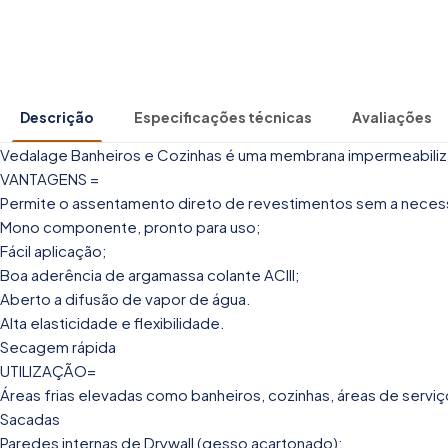
Descrição
Especificações técnicas
Avaliações
Vedalage Banheiros e Cozinhas é uma membrana impermeabilizant
VANTAGENS =
Permite o assentamento direto de revestimentos sem a nece
Mono componente, pronto para uso;
Fácil aplicação;
Boa aderência de argamassa colante ACIII;
Aberto a difusão de vapor de água.
Alta elasticidade e flexibilidade.
Secagem rápida
UTILIZAÇÃO=
Áreas frias elevadas como banheiros, cozinhas, áreas de serviço
Sacadas
Paredes internas de Drywall (gesso acartonado);