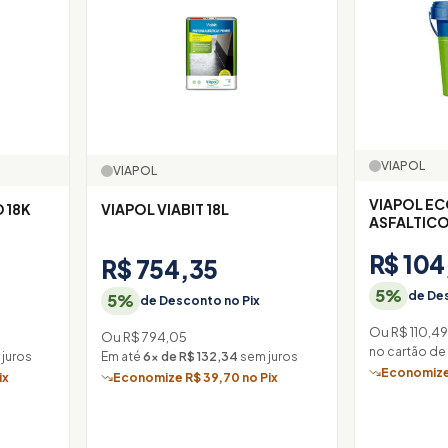
VIAPOL
VIAPOL
VIAPOL EC
 18K
VIAPOL VIABIT 18L
ASFALTICO
R$ 104
R$ 754,35
5%
de Des
5%
de Desconto no Pix
Ou R$ 110,49
Ou R$ 794,05
no cartão de
juros
Em até
6× de R$ 132,34
sem juros
Economize 
ix
Economize R$ 39,70 no Pix