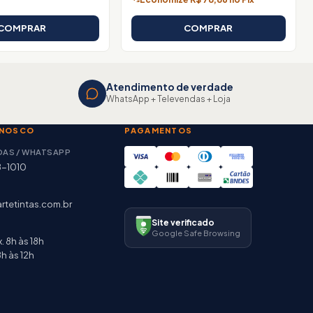
COMPRAR
COMPRAR
Atendimento de verdade
WhatsApp + Televendas + Loja
ONOSCO
PAGAMENTOS
DAS / WHATSAPP
8-1010
rtetintas.com.br
Site verificado
Google Safe Browsing
. 8h às 18h
h às 12h