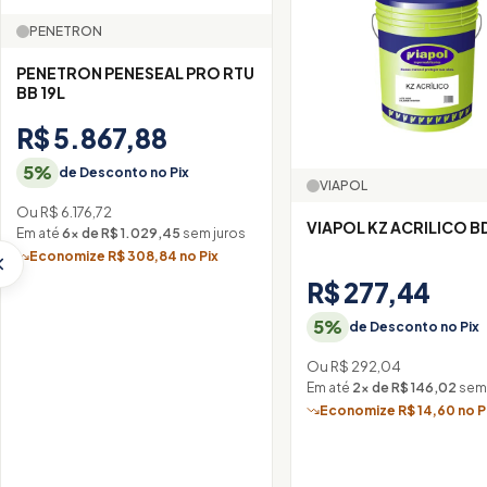
PENETRON
PENETRON PENESEAL PRO RTU
BB 19L
R$ 5.867,88
5%
de Desconto no Pix
VIAPOL
Ou R$ 6.176,72
VIAPOL KZ ACRILICO BD
Em até
6× de R$ 1.029,45
sem juros
Economize R$ 308,84 no Pix
R$ 277,44
5%
de Desconto no Pix
Ou R$ 292,04
Em até
2× de R$ 146,02
sem 
Economize R$ 14,60 no P