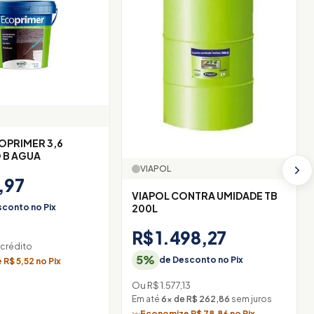
OPRIMER 3,6
 B AGUA
VIAPOL
,97
VIAPOL CONTRA UMIDADE TB
200L
conto no Pix
R$ 1.498,27
 crédito
5%
de Desconto no Pix
R$ 5,52 no Pix
Ou R$ 1.577,13
Em até
6× de R$ 262,86
sem juros
Economize R$ 78,86 no Pix