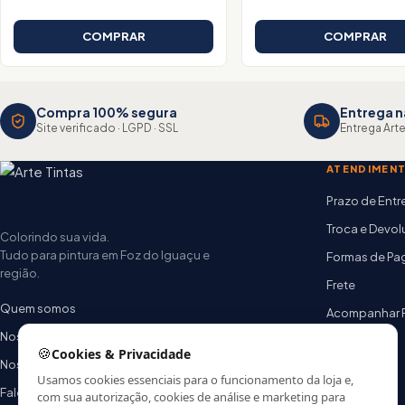
COMPRAR
COMPRAR
Compra 100% segura
Entrega n
Site verificado · LGPD · SSL
Entrega Arte
ATENDIMEN
Prazo de Ent
Troca e Devo
Colorindo sua vida.
Tudo para pintura em Foz do Iguaçu e
Formas de P
região.
Frete
Quem somos
Acompanhar 
Nossas lojas
FAQ
🍪
Cookies & Privacidade
Nossa equipe
Usamos cookies essenciais para o funcionamento da loja e,
Fale conosco
com sua autorização, cookies de análise e marketing para