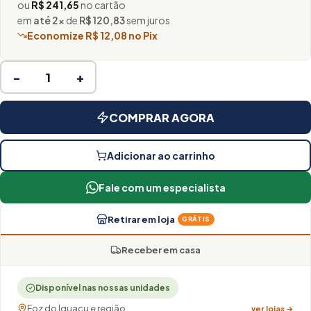
ou
R$ 241,65
no cartão
em
até 2×
de
R$ 120,83
sem juros
Economize R$ 12,08 no Pix
−
+
COMPRAR AGORA
Adicionar ao carrinho
Fale com um especialista
Retirar em loja
GRÁTIS
Receber em casa
Disponível nas nossas unidades
Foz do Iguaçu e região
ver lojas →