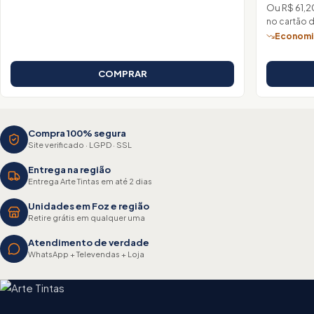
Ou R$ 61,2
no cartão 
Economiz
COMPRAR
Compra 100% segura
Site verificado · LGPD · SSL
Entrega na região
Entrega Arte Tintas em até 2 dias
Unidades em Foz e região
Retire grátis em qualquer uma
Atendimento de verdade
WhatsApp + Televendas + Loja