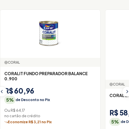
CORAL
CORALIT FUNDO PREPARADOR BALANCE
0.900
CORAL
R$ 60,96
CORAL Z
5%
de Desconto no Pix
Ou R$ 64,17
R$ 58
no cartão de crédito
5%
de D
Economize R$ 3,21 no Pix