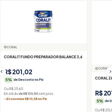
CORAL
CORALIT FUNDO PREPARADOR BALANCE 3,6
CORAL
R$ 201,02
CORAL Z
5%
de Desconto no Pix
Ou R$ 211,60
R$ 20
Em até
2× de R$ 105,80
sem juros
Economize R$ 10,58 no Pix
5%
de D
Ou R$ 212