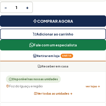
−
+
COMPRAR AGORA
Adicionar ao carrinho
Fale com um especialista
Retirar em loja
GRÁTIS
Receber em casa
Disponível nas nossas unidades
Foz do Iguaçu e região
ver lojas →
Ver todas as unidades →