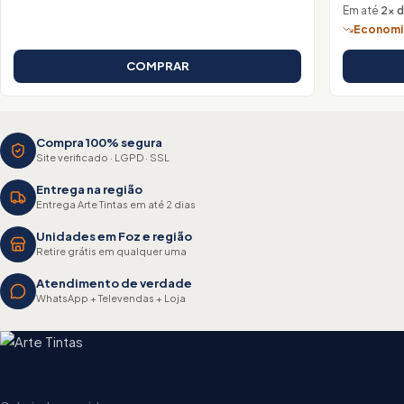
Em até
2× 
Economiz
COMPRAR
Compra 100% segura
Site verificado · LGPD · SSL
Entrega na região
Entrega Arte Tintas em até 2 dias
Unidades em Foz e região
Retire grátis em qualquer uma
Atendimento de verdade
WhatsApp + Televendas + Loja