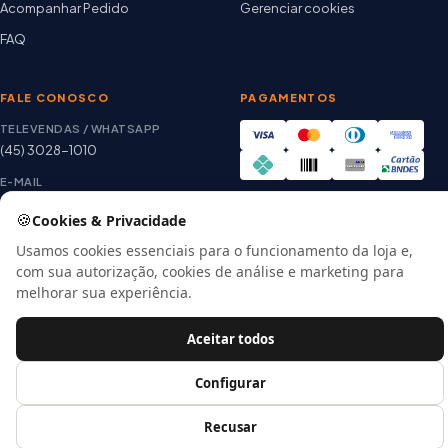
Acompanhar Pedido
Gerenciar cookies
FAQ
FALE CONOSCO
PAGAMENTOS
TELEVENDAS / WHATSAPP
(45) 3028-1010
E-MAIL
thiago@artetintas.com.br
🍪
Cookies & Privacidade
Site verificado
HORÁRIO
Google Safe Browsing
Usamos cookies essenciais para o funcionamento da loja e,
Seg. a Sex. 8h às 18h
com sua autorização, cookies de análise e marketing para
Sábado 8h às 12h
melhorar sua experiência.
Aceitar todos
© 2026 Arte Tintas · CNPJ 00.057.118/0001-56
Configurar
E-commerce por
Recusar