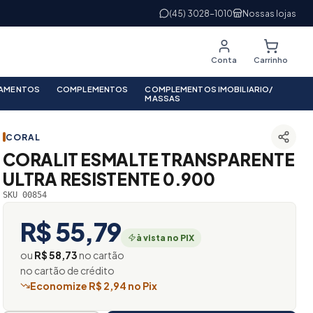
(45) 3028-1010
Nossas lojas
Conta
Carrinho
PAMENTOS
COMPLEMENTOS
COMPLEMENTOS IMOBILIARIO/
MASSAS
CORAL
CORALIT ESMALTE TRANSPARENTE
ULTRA RESISTENTE 0.900
SKU 00854
R$ 55,79
à vista no PIX
ou
R$ 58,73
no cartão
no cartão de crédito
Economize R$ 2,94 no Pix