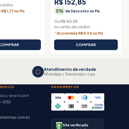
R$ 152,85
 crédito
5%
de Desconto no Pix
R$ 1,77 no Pix
Ou R$ 160,89
no cartão de crédito
Economize R$ 8,04 no Pix
COMPRAR
COMPRAR
Atendimento de verdade
WhatsApp + Televendas + Loja
ONOSCO
PAGAMENTOS
DAS / WHATSAPP
8-1010
rtetintas.com.br
Site verificado