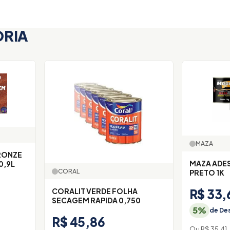
ORIA
MAZA
RONZE
MAZA ADESIVO PLASTICO
0,9L
CORAL
PRETO 1K
R$ 33,
CORALIT VERDE FOLHA
SECAGEM RAPIDA 0,750
5%
de Des
R$ 45,86
Ou R$ 35,41