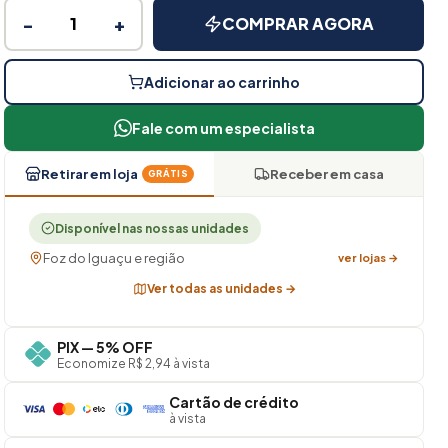
−
+
COMPRAR AGORA
Adicionar ao carrinho
Fale com um especialista
Retirar em loja
Receber em casa
GRÁTIS
Disponível nas nossas unidades
Foz do Iguaçu e região
ver lojas →
Ver todas as unidades →
PIX — 5% OFF
Economize R$ 2,94 à vista
Cartão de crédito
à vista