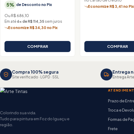
no cartão de crédito
5%
de Desconto no Pix
Economize R$ 3,41 no Pi
Ou R$ 686,10
Em até
6× de R$ 114,35
sem juros
Economize R$ 34,30 no Pix
COMPRAR
COMPRAR
Compra 100% segura
Entrega n
Site verificado · LGPD · SSL
Entrega Arte
ATENDIMEN
Prazo de Ent
Troca e Devo
Colorindo sua vida.
Tudo para pintura em Foz do Iguaçu e
Formas de P
região.
Frete