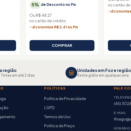
5%
de Desconto no Pix
no cartão de
x
Economize 
Ou R$ 48,27
no cartão de crédito
Economize R$ 2,41 no Pix
COMPRAR
a região
Unidades em Foz e região
 Tintas em até 2 dias
Retire grátis em qualquer uma
TO
POLÍTICAS
FALE C
TELEVEN
rega
Política de Privacidade
(45) 302
lução
LGPD
E-MAIL
agamento
Termos de Uso
thiago@a
Política de Preço
HORÁRIO