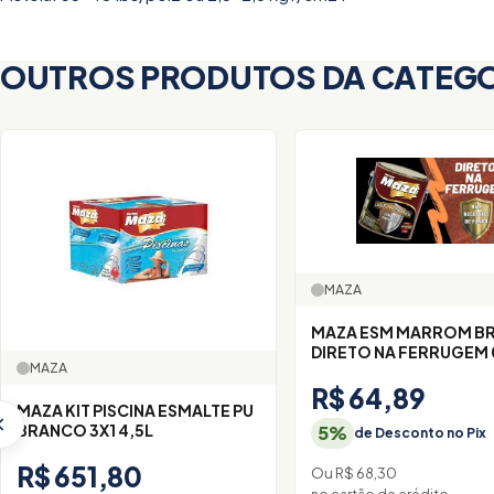
OUTROS PRODUTOS DA CATEG
MAZA
MAZA ESM MARROM B
DIRETO NA FERRUGEM 
MAZA
R$ 64,89
MAZA KIT PISCINA ESMALTE PU
BRANCO 3X1 4,5L
5%
de Desconto no Pix
R$ 651,80
Ou R$ 68,30