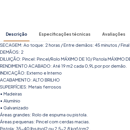
Descrição
Especificações técnicas
Avaliações
SECAGEM: Ao toque: 2 horas / Entre demãos: 45 minutos / Final:
DEMÃOS: 2
DILUIÇÃO: Pincel: Pincel/Rolo MÁXIMO DE 10/ Pistola MÁXIMO 
RENDIMENTO ACABADO: Até 19 m2 cada 0,9L por por demão.
INDICAÇÃO: Externo e Interno
ACABAMENTO: ALTO BRILHO
SUPERFÍCIES: Metais ferrosos
• Madeiras
• Alumínio
• Galvanizado
Áreas grandes: Rolo de espuma ou pistola.
Áreas pequenas: Pincel com cerdas macias.
Pistola: 35-40 lbs/pol2 ou 2,5-2,8 kgf/cm2 .