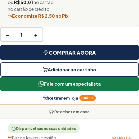
ou
R$ 50,01
no cartão
no cartão de crédito
Economize R$ 2,50 no Pix
−
+
COMPRAR AGORA
Adicionar ao carrinho
Fale com um especialista
Retirar em loja
GRÁTIS
Receber em casa
Disponível nas nossas unidades
Foz do Iguaçu e região
ver lojas →