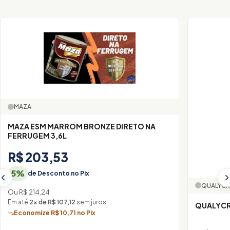
MAZA
MAZA ESM MARROM BRONZE DIRETO NA
FERRUGEM 3,6L
R$ 203,53
5%
de Desconto no Pix
QUALYCR
Ou R$ 214,24
Em até
2× de R$ 107,12
sem juros
QUALYCR
Economize R$ 10,71 no Pix