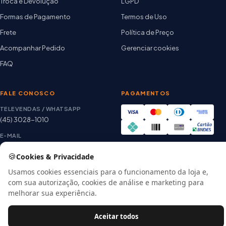
Troca e Devolução
LGPD
Formas de Pagamento
Termos de Uso
Frete
Política de Preço
Acompanhar Pedido
Gerenciar cookies
FAQ
FALE CONOSCO
PAGAMENTOS
TELEVENDAS / WHATSAPP
(45) 3028-1010
E-MAIL
thiago@artetintas.com.br
🍪
Cookies & Privacidade
Site verificado
HORÁRIO
Google Safe Browsing
Usamos cookies essenciais para o funcionamento da loja e,
Seg. a Sex. 8h às 18h
com sua autorização, cookies de análise e marketing para
Sábado 8h às 12h
melhorar sua experiência.
Aceitar todos