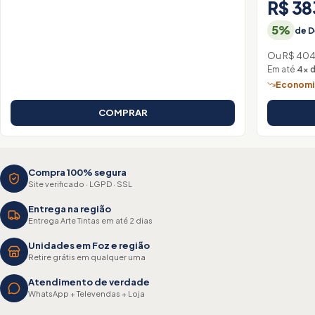
R$ 38
5%
de D
Ou R$ 404
Em até
4× d
Economiz
COMPRAR
Compra 100% segura
Site verificado · LGPD · SSL
Entrega na região
Entrega Arte Tintas em até 2 dias
Unidades em Foz e região
Retire grátis em qualquer uma
Atendimento de verdade
WhatsApp + Televendas + Loja