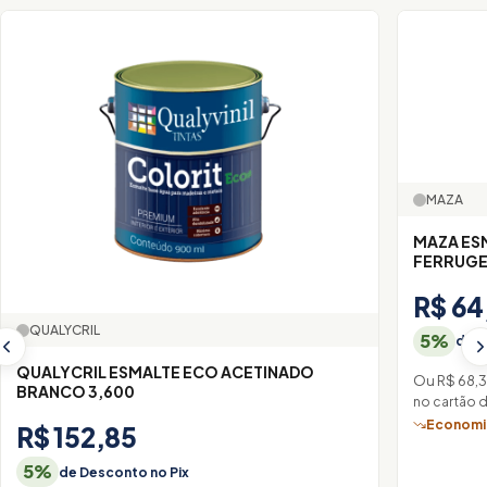
MAZA
MAZA ES
FERRUGE
R$ 64
QUALYCRIL
5%
de D
QUALYCRIL ESMALTE ECO ACETINADO
Ou R$ 68,
BRANCO 3,600
no cartão 
Economiz
R$ 152,85
5%
de Desconto no Pix