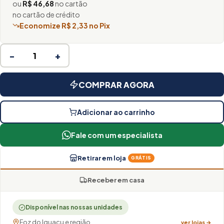
ou
R$ 46,68
no cartão
no cartão de crédito
Economize R$ 2,33 no Pix
−
+
COMPRAR AGORA
Adicionar ao carrinho
Fale com um especialista
Retirar em loja
GRÁTIS
Receber em casa
Disponível nas nossas unidades
Foz do Iguaçu e região
ver lojas →