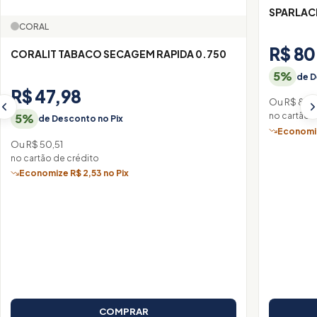
SPARLAC
CORAL
R$ 80
CORALIT TABACO SECAGEM RAPIDA 0.750
5%
de D
R$ 47,98
Ou R$ 84,
no cartão 
5%
de Desconto no Pix
Economiz
Ou R$ 50,51
no cartão de crédito
Economize R$ 2,53 no Pix
COMPRAR