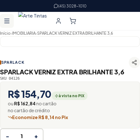
(45) 3028-1010
›
›
Início
IMOBILIARIA
SPARLACK VERNIZ EXTRA BRILHANTE 3,6
SPARLACK
SPARLACK VERNIZ EXTRA BRILHANTE 3,6
SKU 04126
R$ 154,70
à vista no PIX
ou
R$ 162,84
no cartão
no cartão de crédito
Economize R$ 8,14 no Pix
−
+