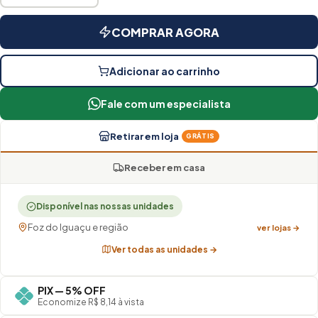
COMPRAR AGORA
Adicionar ao carrinho
Fale com um especialista
Retirar em loja
GRÁTIS
Receber em casa
Disponível nas nossas unidades
Foz do Iguaçu e região
ver lojas →
Ver todas as unidades →
PIX — 5% OFF
Economize R$ 8,14 à vista