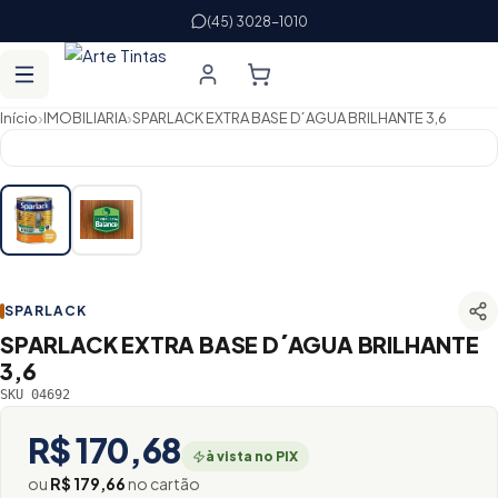
(45) 3028-1010
›
›
Início
IMOBILIARIA
SPARLACK EXTRA BASE D´AGUA BRILHANTE 3,6
SPARLACK
SPARLACK EXTRA BASE D´AGUA BRILHANTE
3,6
SKU 04692
R$ 170,68
à vista no PIX
ou
R$ 179,66
no cartão