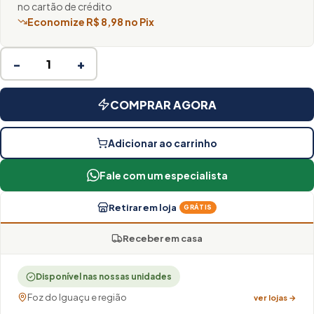
no cartão de crédito
Economize R$ 8,98 no Pix
−
+
COMPRAR AGORA
Adicionar ao carrinho
Fale com um especialista
Retirar em loja
GRÁTIS
Receber em casa
Disponível nas nossas unidades
Foz do Iguaçu e região
ver lojas →