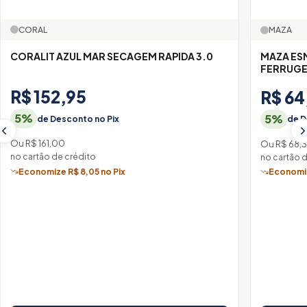
CORAL
MAZA
CORALIT AZUL MAR SECAGEM RAPIDA 3.0
MAZA ES
FERRUGE
R$ 152,95
R$ 64
5%
5%
de Desconto no Pix
de D
Ou R$ 161,00
Ou R$ 68,
no cartão de crédito
no cartão 
Economize R$ 8,05 no Pix
Economiz