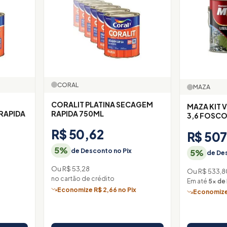
CORAL
MAZA
CORALIT PLATINA SECAGEM
MAZA KIT V
RAPIDA
RAPIDA 750ML
3,6 FOSC
R$ 50,62
R$ 507
5%
de Desconto no Pix
5%
de Des
Ou R$ 53,28
Ou R$ 533,8
no cartão de crédito
Em até
5× de
x
Economize R$ 2,66 no Pix
Economize 