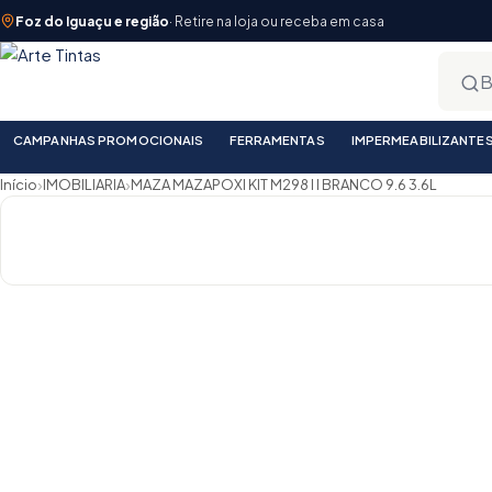
Foz do Iguaçu e região
· Retire na loja ou receba em casa
CAMPANHAS PROMOCIONAIS
FERRAMENTAS
IMPERMEABILIZANTE
›
›
Início
IMOBILIARIA
MAZA MAZAPOXI KIT M298 I I BRANCO 9.6 3.6L