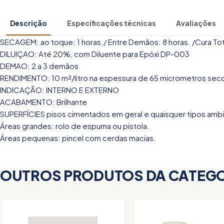
Descrição
Especificações técnicas
Avaliações
SECAGEM: ao toque: 1 horas./ Entre Demãos: 8 horas. /Cura Total
DILUIÇAO: Até 20%, com Diluente para Epóxi DP-003
DEMAO: 2 a 3 demãos
RENDIMENTO: 10 m²/litro na espessura de 65 micrometros sec
INDICAÇÃO: INTERNO E EXTERNO
ACABAMENTO: Brilhante
SUPERFÍCIES pisos cimentados em geral e quaisquer tipos ambie
Áreas grandes: rolo de espuma ou pistola.
Áreas pequenas: pincel com cerdas macias.
OUTROS PRODUTOS DA CATEG