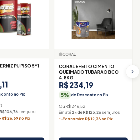
CORAL
ERNIZ PU PISO 5*1
CORAL EFEITO CIMENTO
O
QUEIMADO TUBARAO BCO
4.8KG
,11
R$ 234,19
5%
conto no Pix
de Desconto no Pix
0
Ou R$ 246,52
 R$ 106,76
sem juros
Em até
2× de R$ 123,26
sem juros
R$ 26,69 no Pix
Economize R$ 12,33 no Pix