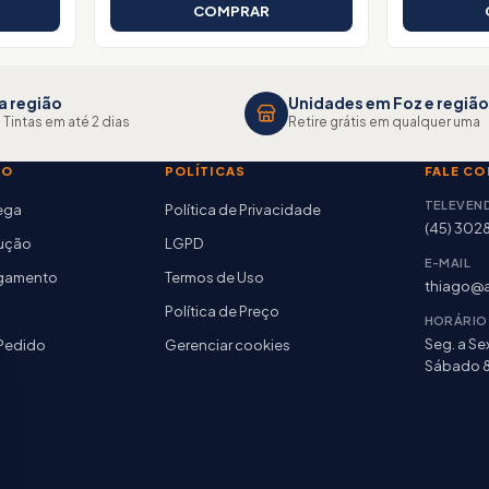
COMPRAR
a região
Unidades em Foz e região
 Tintas em até 2 dias
Retire grátis em qualquer uma
TO
POLÍTICAS
FALE C
TELEVEN
rega
Política de Privacidade
(45) 302
lução
LGPD
E-MAIL
agamento
Termos de Uso
thiago@a
Política de Preço
HORÁRIO
Seg. a Sex
Pedido
Gerenciar cookies
Sábado 8