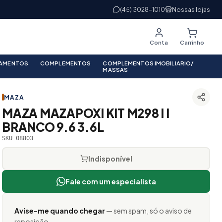
(45) 3028-1010
Nossas lojas
Conta
Carrinho
PAMENTOS
COMPLEMENTOS
COMPLEMENTOS IMOBILIARIO/
MASSAS
MAZA
MAZA MAZAPOXI KIT M298 I I
BRANCO 9.6 3.6L
SKU 08803
Indisponível
Fale com um especialista
Avise-me quando chegar
— sem spam, só o aviso de
reposição.