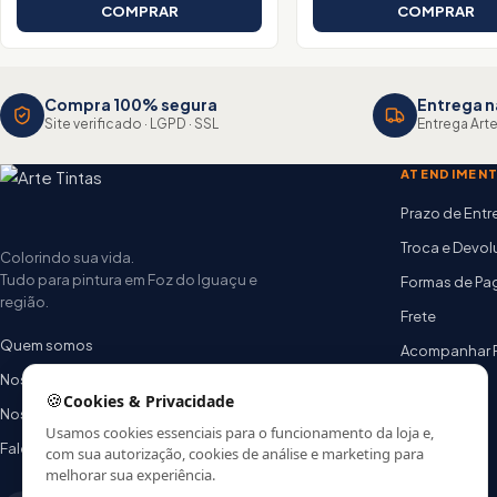
COMPRAR
COMPRAR
Compra 100% segura
Entrega n
Site verificado · LGPD · SSL
Entrega Arte
ATENDIMEN
Prazo de Ent
Troca e Devo
Colorindo sua vida.
Tudo para pintura em Foz do Iguaçu e
Formas de P
região.
Frete
Quem somos
Acompanhar 
Nossas lojas
FAQ
🍪
Cookies & Privacidade
Nossa equipe
Usamos cookies essenciais para o funcionamento da loja e,
Fale conosco
com sua autorização, cookies de análise e marketing para
melhorar sua experiência.