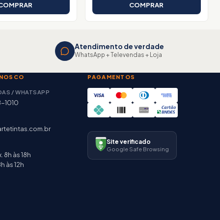
COMPRAR
COMPRAR
Atendimento de verdade
WhatsApp + Televendas + Loja
ONOSCO
PAGAMENTOS
DAS / WHATSAPP
8-1010
rtetintas.com.br
Site verificado
Google Safe Browsing
. 8h às 18h
h às 12h