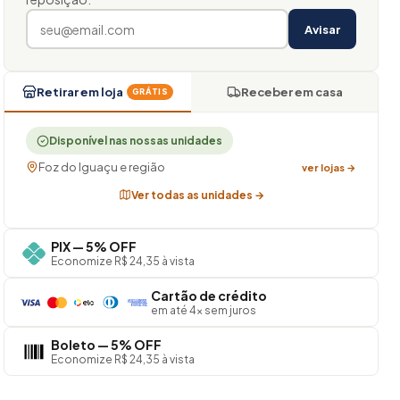
Avisar
Retirar em loja
Receber em casa
GRÁTIS
Disponível nas nossas unidades
Foz do Iguaçu e região
ver lojas →
Ver todas as unidades →
PIX — 5% OFF
Economize R$ 24,35 à vista
Cartão de crédito
em até 4× sem juros
Boleto — 5% OFF
Economize R$ 24,35 à vista